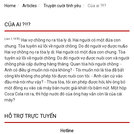
Home
Articles
Truyện cười tình yêu
Của ai ?!!?
CỦA AI ?!!?
(Jan 1, 1970)
Hai vợ chồng nọ ra tòa ly dị. Hai người có một đứa con
chung. Tòa tuyên xử lỗi về người chồng. Do đó người vợ được nu&o
Hai vợ chồng nọ ra tòa ly dị. Hai người có một đứa con chung. Tòa
tuyên xử lỗi về người chồng. Do đó người vợ được nuôi con và người
chồng phải cấp dưỡng hàng tháng. Quan tòa hỏi người chồng: -
Anh có điều gì muốn nói nữa không? - Tôi muốn nói là tòa đã bất
công khi không cho phép tôi được nuôi con tôi. - Anh căn cứ vào
đầu mà nói như vậy? - Thưa tòa, tôi xin phép được hỏi, khi ông bỏ
một đồng xu vào cái máy bán nước giải khát rồi bấm nút. Một hộp
Coca Cola rơi ra, thì hộp nước đó của ông hay vẫn còn là của cái
máy?
HỖ TRỢ TRỰC TUYẾN
Hotline