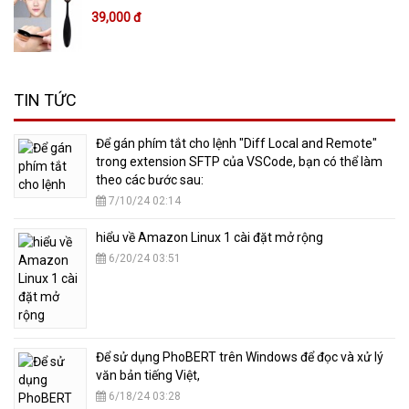
39,000 đ
TIN TỨC
​Để gán phím tắt cho lệnh "Diff Local and Remote"
trong extension SFTP của VSCode, bạn có thể làm
theo các bước sau:
7/10/24 02:14
hiểu về Amazon Linux 1 cài đặt mở rộng
6/20/24 03:51
​Để sử dụng PhoBERT trên Windows để đọc và xử lý
văn bản tiếng Việt,
6/18/24 03:28