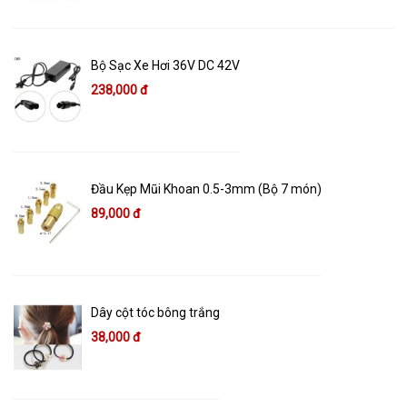
Bộ Sạc Xe Hơi 36V DC 42V
238,000 đ
Đầu Kẹp Mũi Khoan 0.5-3mm (Bộ 7 món)
89,000 đ
Dây cột tóc bông trắng
38,000 đ