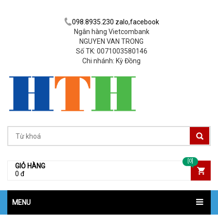
098.8935.230 zalo,facebook
Ngân hàng Vietcombank
NGUYEN VAN TRONG
Số TK: 0071003580146
Chi nhánh: Kỳ Đồng
[0]
GIỎ HÀNG
0 đ
MENU