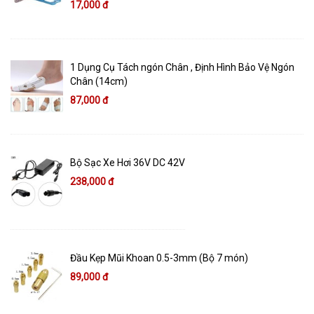
17,000 đ
1 Dụng Cụ Tách ngón Chân , Định Hình Bảo Vệ Ngón
Chân (14cm)
87,000 đ
Bộ Sạc Xe Hơi 36V DC 42V
238,000 đ
Đầu Kẹp Mũi Khoan 0.5-3mm (Bộ 7 món)
89,000 đ