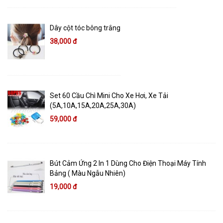
Dây cột tóc bông trắng
38,000 đ
Set 60 Cầu Chì Mini Cho Xe Hơi, Xe Tải
(5A,10A,15A,20A,25A,30A)
59,000 đ
Bút Cảm Ứng 2 In 1 Dùng Cho Điện Thoại Máy Tính
Bảng ( Màu Ngẫu Nhiên)
19,000 đ