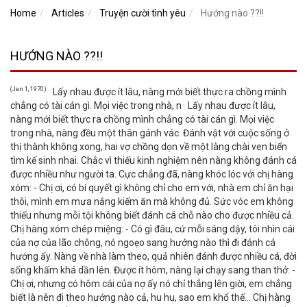
Home
Articles
Truyện cười tình yêu
Hướng nào ??!!
HƯỚNG NÀO ??!!
(Jan 1, 1970)
Lấy nhau được ít lâu, nàng mới biết thực ra chồng mình
chẳng có tài cán gì. Mọi việc trong nhà, n Lấy nhau được ít lâu,
nàng mới biết thực ra chồng mình chẳng có tài cán gì. Mọi việc
trong nhà, nàng đều một thân gánh vác. Đánh vật với cuộc sống ở
thị thành không xong, hai vợ chồng dọn về một làng chài ven biển
tìm kế sinh nhai. Chắc vì thiếu kinh nghiệm nên nàng không đánh cá
được nhiều như người ta. Cực chẳng đã, nàng khóc lóc với chị hàng
xóm: - Chị ơi, có bí quyết gì không chỉ cho em với, nhà em chỉ ăn hại
thôi, mình em mưa nắng kiếm ăn mà không đủ. Sức vóc em không
thiếu nhưng mỗi tội không biết đánh cá chỗ nào cho được nhiều cả.
Chị hàng xóm chép miệng: - Có gì đâu, cứ mỗi sáng dậy, tôi nhìn cái
của nợ của lão chông, nó ngoẹo sang hướng nào thì đi đánh cá
hướng ấy. Nàng về nhà làm theo, quả nhiên đánh được nhiều cá, đời
sống khấm khá dần lên. Được ít hôm, nàng lại chạy sang than thở: -
Chị ơi, nhưng có hôm cái của nợ ấy nó chỉ thẳng lên giời, em chẳng
biết là nên đi theo hướng nào cả, hu hu, sao em khổ thế… Chị hàng