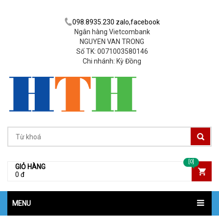
098.8935.230 zalo,facebook
Ngân hàng Vietcombank
NGUYEN VAN TRONG
Số TK: 0071003580146
Chi nhánh: Kỳ Đồng
[0]
GIỎ HÀNG
0 đ
MENU