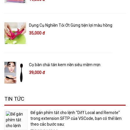
Dụng Cụ Nghiền Tỏi Ớt Gừng tiện lợi màu hồng
35,000 đ
Cọ bàn chải tán kem nền siêu mềm mịn
39,000 đ
TIN TỨC
​Để gán phím tắt cho lệnh "Diff Local and Remote"
trong extension SFTP của VSCode, bạn có thể làm
theo các bước sau: