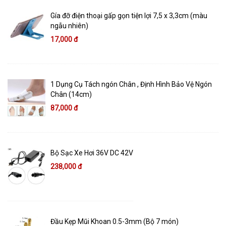
Gía đỡ điện thoại gấp gọn tiện lợi 7,5 x 3,3cm (màu
ngẫu nhiên)
17,000 đ
1 Dụng Cụ Tách ngón Chân , Định Hình Bảo Vệ Ngón
Chân (14cm)
87,000 đ
Bộ Sạc Xe Hơi 36V DC 42V
238,000 đ
Đầu Kẹp Mũi Khoan 0.5-3mm (Bộ 7 món)