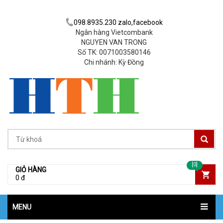
098.8935.230 zalo,facebook
Ngân hàng Vietcombank
NGUYEN VAN TRONG
Số TK: 0071003580146
Chi nhánh: Kỳ Đồng
[0]
GIỎ HÀNG
0 đ
MENU