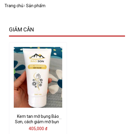
Trang chủ
Sản phẩm
GIẢM CÂN
Kem tan mỡ bụng Bảo
Sơn, cách giảm mỡ bụng
nhanh chóng và hiệu quả
405,000 đ