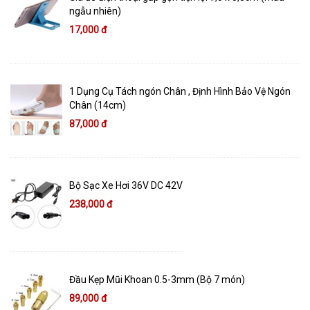
ngẫu nhiên)
17,000 đ
1 Dụng Cụ Tách ngón Chân , Định Hình Bảo Vệ Ngón
Chân (14cm)
87,000 đ
Bộ Sạc Xe Hơi 36V DC 42V
238,000 đ
Đầu Kẹp Mũi Khoan 0.5-3mm (Bộ 7 món)
89,000 đ