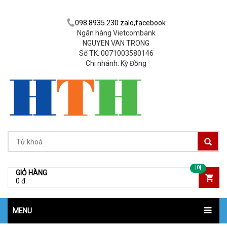
098.8935.230 zalo,facebook
Ngân hàng Vietcombank
NGUYEN VAN TRONG
Số TK: 0071003580146
Chi nhánh: Kỳ Đồng
[0]
GIỎ HÀNG
0 đ
MENU