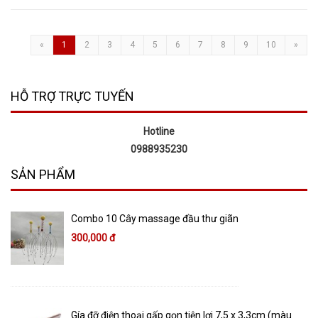
«
1
2
3
4
5
6
7
8
9
10
»
HỖ TRỢ TRỰC TUYẾN
Hotline
0988935230
SẢN PHẨM
Combo 10 Cây massage đầu thư giãn
300,000 đ
Gía đỡ điện thoại gấp gọn tiện lợi 7,5 x 3,3cm (màu