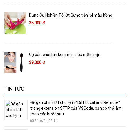
Dụng Cụ Nghiền Tỏi Ớt Gừng tiện lợi màu hồng
35,000 đ
Cọ bàn chải tán kem nền siêu mềm mịn
39,000 đ
TIN TỨC
​Để gán phím tắt cho lệnh "Diff Local and Remote"
trong extension SFTP của VSCode, bạn có thể làm
theo các bước sau:
7/10/24 02:14