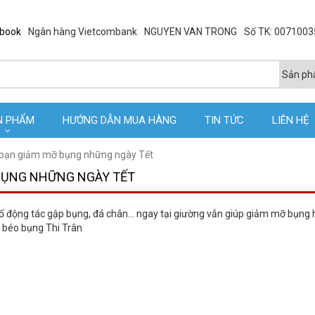
ebook
Ngân hàng Vietcombank
NGUYEN VAN TRONG
Số TK: 007100
N PHẨM
HƯỚNG DẪN MUA HÀNG
TIN TỨC
LIÊN HỆ
p bạn giảm mỡ bụng những ngày Tết
 BỤNG NHỮNG NGÀY TẾT
 động tác gập bụng, đá chân... ngay tại giường vẫn giúp giảm mỡ bụng 
o béo bụng Thi Trân