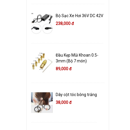
Bộ Sạc Xe Hơi 36V DC 42V
238,000 đ
Đầu Kẹp Mũi Khoan 0.5-
3mm (Bộ 7 món)
89,000 đ
Dây cột tóc bông trắng
38,000 đ