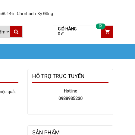
3580146
Chi nhánh: Kỳ Đồng
[0]
GIỎ HÀNG
0 đ
HỖ TRỢ TRỰC TUYẾN
Hotline
hiệu quả,
0988935230
SẢN PHẨM