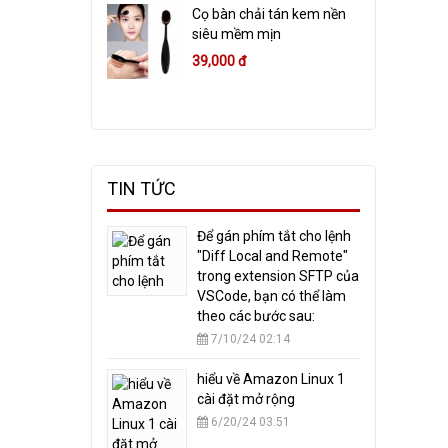
Cọ bàn chải tán kem nền
siêu mềm mịn
39,000 đ
TIN TỨC
​Để gán phím tắt cho lệnh
"Diff Local and Remote"
trong extension SFTP của
VSCode, bạn có thể làm
theo các bước sau:
7/10/24 02:14
hiểu về Amazon Linux 1
cài đặt mở rộng
6/20/24 03:51