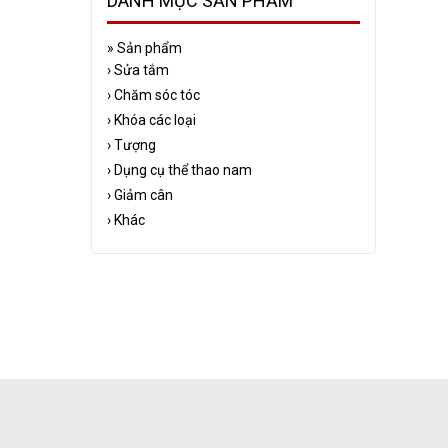
DANH MỤC SẢN PHẨM
»
Sản phẩm
›
Sửa tắm
›
Chăm sóc tóc
›
Khóa các loại
›
Tượng
›
Dụng cụ thể thao nam
›
Giảm cân
›
Khác