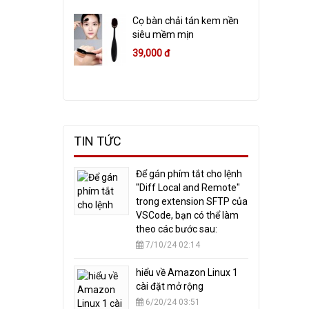
Cọ bàn chải tán kem nền
siêu mềm mịn
39,000 đ
TIN TỨC
​Để gán phím tắt cho lệnh
"Diff Local and Remote"
trong extension SFTP của
VSCode, bạn có thể làm
theo các bước sau:
7/10/24 02:14
hiểu về Amazon Linux 1
cài đặt mở rộng
6/20/24 03:51