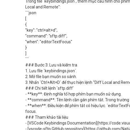
Trong file `keybindings.json`, thêm mục cấu hình cho phím t
Local and Remote":
```json
[
{
"key": "ctrl+alt+d",
"command": "sftp.diff",
"when": "editorTextFocus"
}
]
```
### Bước 3: Lưu và kiểm tra
1. Lưu file `keybindings.json`.
2. Mở file bạn muốn so sánh.
3. Nhấn `Ctrl+Alt+D` để thực hiện lệnh "Diff Local and Rem
### Chi tiết lệnh `sftp.diff`
- **key**: Định nghĩa tổ hợp phím bạn muốn sử dụng.
- **command**: Tên lệnh cần gán phím tắt. Trong trường hợ
- **when**: Điều kiện để phím tắt có hiệu lực. `editorTex
focus.
### Tham khảo tài liệu
- [VSCode Keybindings Documentation](https://code.visu
- [vscode-sftp GitHub repository](https://github.com/Nat