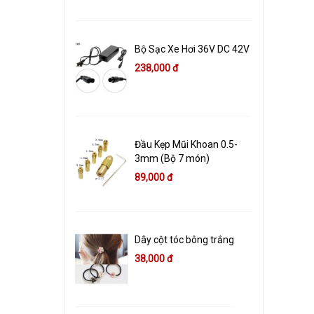
Bộ Sạc Xe Hơi 36V DC 42V
238,000 đ
Đầu Kẹp Mũi Khoan 0.5-
3mm (Bộ 7 món)
89,000 đ
Dây cột tóc bông trắng
38,000 đ