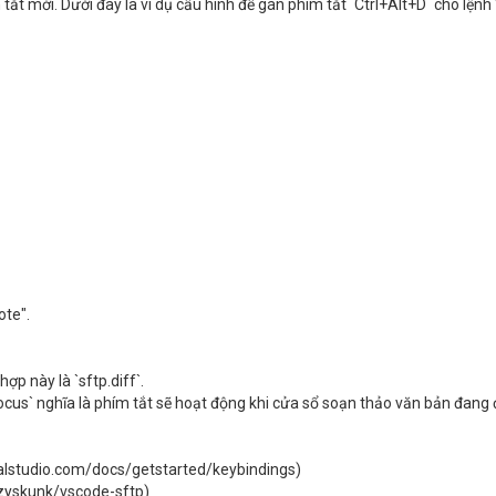
ắt mới. Dưới đây là ví dụ cấu hình để gán phím tắt `Ctrl+Alt+D` cho lệnh 
ote".
p này là `sftp.diff`.
tFocus` nghĩa là phím tắt sẽ hoạt động khi cửa sổ soạn thảo văn bản đang
alstudio.com/docs/getstarted/keybindings)
izyskunk/vscode-sftp)