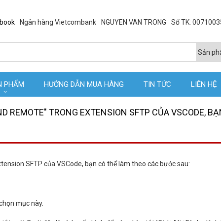
ebook
Ngân hàng Vietcombank
NGUYEN VAN TRONG
Số TK: 007100
N PHẨM
HƯỚNG DẪN MUA HÀNG
TIN TỨC
LIÊN HỆ
 AND REMOTE" TRONG EXTENSION SFTP CỦA VSCODE, BẠ
extension SFTP của VSCode, bạn có thể làm theo các bước sau:
 chọn mục này.