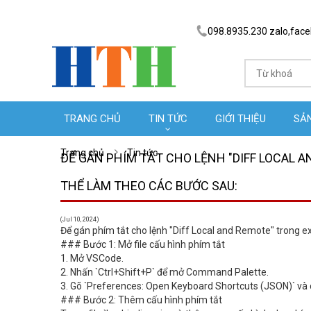
098.8935.230 zalo,fac
TRANG CHỦ
TIN TỨC
GIỚI THIỆU
SẢ
Trang chủ
Tin tức
​ĐỂ GÁN PHÍM TẮT CHO LỆNH "DIFF LOCAL
THỂ LÀM THEO CÁC BƯỚC SAU:
(Jul 10, 2024)
Để gán phím tắt cho lệnh "Diff Local and Remote" trong 
### Bước 1: Mở file cấu hình phím tắt
1. Mở VSCode.
2. Nhấn `Ctrl+Shift+P` để mở Command Palette.
3. Gõ `Preferences: Open Keyboard Shortcuts (JSON)` và
### Bước 2: Thêm cấu hình phím tắt