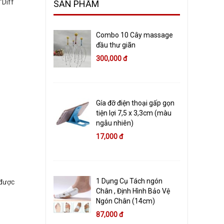
"Diff
SẢN PHẨM
Combo 10 Cây massage
đầu thư giãn
300,000 đ
Gía đỡ điện thoại gấp gọn
tiện lợi 7,5 x 3,3cm (màu
ngẫu nhiên)
17,000 đ
1 Dụng Cụ Tách ngón
 được
Chân , Định Hình Bảo Vệ
Ngón Chân (14cm)
87,000 đ