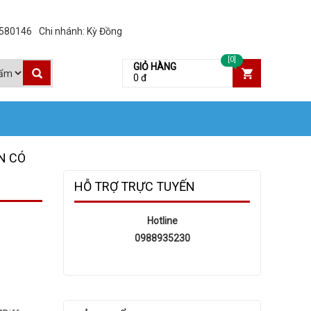
3580146
Chi nhánh: Kỳ Đồng
[0]
GIỎ HÀNG
0 đ
N CÓ
HỖ TRỢ TRỰC TUYẾN
Hotline
0988935230