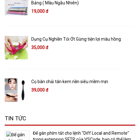
Bảng ( Màu Ngẫu Nhiên)
19,000 đ
Dụng Cụ Nghiền Tỏi Ớt Gừng tiện lợi màu hồng
35,000 đ
Cọ bàn chải tán kem nền siêu mềm mịn
39,000 đ
TIN TỨC
​Để gán phím tắt cho lệnh "Diff Local and Remote"
trong extension SFTP của VSCode, bạn có thể làm