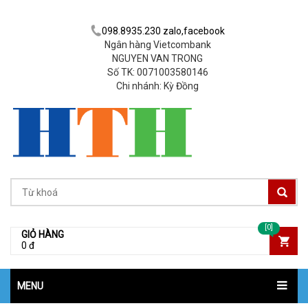
098.8935.230 zalo,facebook
Ngân hàng Vietcombank
NGUYEN VAN TRONG
Số TK: 0071003580146
Chi nhánh: Kỳ Đồng
[0]
GIỎ HÀNG
0 đ
MENU