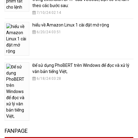
theo các bước sau:
7/10/24 02:14
hiểu về Amazon Linux 1 cài đặt mở rộng
6/20/24 03:51
​Để sử dụng PhoBERT trên Windows để đọc và xử lý
văn bản tiếng Việt,
6/18/24 03:28
FANPAGE