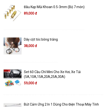
Đầu Kẹp Mũi Khoan 0.5-3mm (Bộ 7 món)
89,000 đ
Dây cột tóc bông trắng
38,000 đ
Set 60 Cầu Chì Mini Cho Xe Hơi, Xe Tải
(5A,10A,15A,20A,25A,30A)
59,000 đ
Bút Cảm Ứng 2 In 1 Dùng Cho Điện Thoại Máy Tính