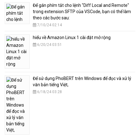
​Để gán phím tắt cho lệnh "Diff Local and Remote"
trong extension SFTP của VSCode, bạn có thể làm
theo các bước sau:
7/10/24 02:14
hiểu về Amazon Linux 1 cài đặt mở rộng
6/20/24 03:51
​Để sử dụng PhoBERT trên Windows để đọc và xử lý
văn bản tiếng Việt,
6/18/24 03:28