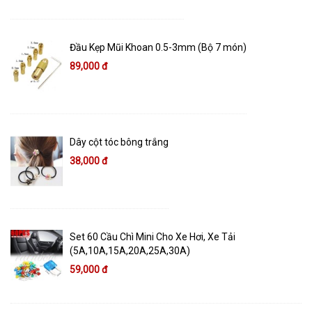
Đầu Kẹp Mũi Khoan 0.5-3mm (Bộ 7 món)
89,000 đ
Dây cột tóc bông trắng
38,000 đ
Set 60 Cầu Chì Mini Cho Xe Hơi, Xe Tải
(5A,10A,15A,20A,25A,30A)
59,000 đ