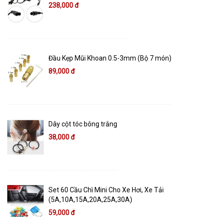
238,000 đ
Đầu Kẹp Mũi Khoan 0.5-3mm (Bộ 7 món)
89,000 đ
Dây cột tóc bông trắng
38,000 đ
Set 60 Cầu Chì Mini Cho Xe Hơi, Xe Tải
(5A,10A,15A,20A,25A,30A)
59,000 đ