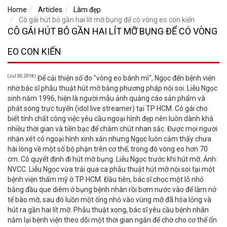
Home
Articles
Làm đẹp
Cô gái hút bỏ gần hai lít mỡ bụng để có vòng eo con kiến
CÔ GÁI HÚT BỎ GẦN HAI LÍT MỠ BỤNG ĐỂ CÓ VÒNG
EO CON KIẾN
(Jul 30, 2018)
Để cải thiện số đo "vòng eo bánh mì", Ngọc đến bệnh viện
nhờ bác sĩ phẫu thuật hút mỡ bằng phương pháp nội soi. Liễu Ngọc
sinh năm 1996, hiện là người mẫu ảnh quảng cáo sản phẩm và
phát sóng trực tuyến (idol live streamer) tại TP HCM. Cô gái cho
biết tính chất công việc yêu cầu ngoại hình đẹp nên luôn dành khá
nhiều thời gian và tiền bạc để chăm chút nhan sắc. Được mọi người
nhận xét có ngoại hình xinh xắn nhưng Ngọc luôn cảm thấy chưa
hài lòng về một số bộ phận trên cơ thể, trong đó vòng eo hơn 70
cm. Cô quyết định đi hút mỡ bụng. Liễu Ngọc trước khi hút mỡ. Ảnh:
NVCC. Liễu Ngọc vừa trải qua ca phẫu thuật hút mỡ nội soi tại một
bệnh viện thẩm mỹ ở TP HCM. Đầu tiên, bác sĩ chọc một lỗ nhỏ
bằng đầu que diêm ở bụng bệnh nhân rồi bơm nước vào để làm nở
tế bào mỡ, sau đó luồn một ống nhỏ vào vùng mỡ đã hóa lỏng và
hút ra gần hai lít mỡ. Phẫu thuật xong, bác sĩ yêu cầu bệnh nhân
nằm lại bệnh viện theo dõi một thời gian ngắn để chờ cho cơ thể ổn