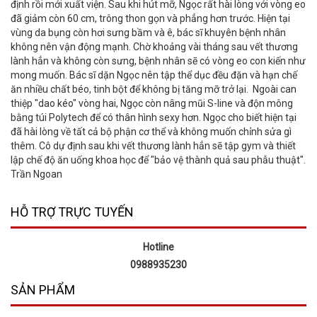
định rồi mới xuất viện. Sau khi hút mỡ, Ngọc rất hài lòng với vòng eo
đã giảm còn 60 cm, trông thon gọn và phẳng hơn trước. Hiện tại
vùng da bụng còn hơi sưng bầm và ê, bác sĩ khuyên bệnh nhân
không nên vận động mạnh. Chờ khoảng vài tháng sau vết thương
lành hẳn và không còn sưng, bệnh nhân sẽ có vòng eo con kiến như
mong muốn. Bác sĩ dặn Ngọc nên tập thể dục đều đặn và hạn chế
ăn nhiều chất béo, tinh bột để không bị tăng mỡ trở lại. Ngoài can
thiệp "dao kéo" vòng hai, Ngọc còn nâng mũi S-line và độn mông
bằng túi Polytech để có thân hình sexy hơn. Ngọc cho biết hiện tại
đã hài lòng về tất cả bộ phận cơ thể và không muốn chỉnh sửa gì
thêm. Cô dự định sau khi vết thương lành hẳn sẽ tập gym và thiết
lập chế độ ăn uống khoa học để "bảo vệ thành quả sau phẫu thuật".
Trần Ngoan
HỖ TRỢ TRỰC TUYẾN
Hotline
0988935230
SẢN PHẨM