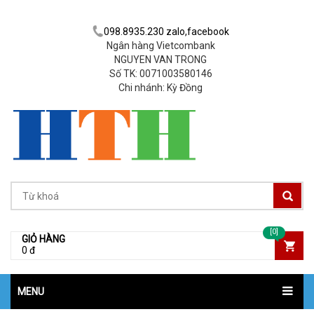
098.8935.230 zalo,facebook
Ngân hàng Vietcombank
NGUYEN VAN TRONG
Số TK: 0071003580146
Chi nhánh: Kỳ Đồng
[0]
GIỎ HÀNG
0 đ
MENU