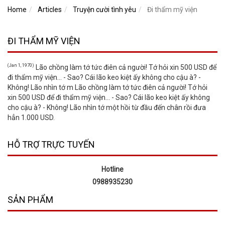
Home
Articles
Truyện cười tình yêu
Đi thẩm mỹ viện
ĐI THẨM MỸ VIỆN
(Jan 1, 1970)
Lão chồng làm tớ tức điên cả người! Tớ hỏi xin 500 USD để
đi thẩm mỹ viện... - Sao? Cái lão keo kiệt ấy không cho cậu à? -
Không! Lão nhìn tớ m Lão chồng làm tớ tức điên cả người! Tớ hỏi
xin 500 USD để đi thẩm mỹ viện... - Sao? Cái lão keo kiệt ấy không
cho cậu à? - Không! Lão nhìn tớ một hồi từ đầu đến chân rồi đưa
hẳn 1.000 USD.
HỖ TRỢ TRỰC TUYẾN
Hotline
0988935230
SẢN PHẨM