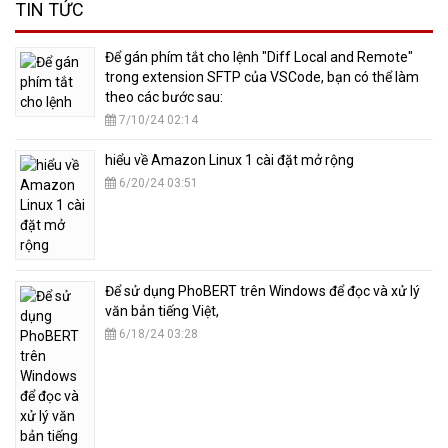
TIN TỨC
​Để gán phím tắt cho lệnh "Diff Local and Remote"
trong extension SFTP của VSCode, bạn có thể làm
theo các bước sau:
7/10/24 02:14
hiểu về Amazon Linux 1 cài đặt mở rộng
6/20/24 03:51
​Để sử dụng PhoBERT trên Windows để đọc và xử lý
văn bản tiếng Việt,
6/18/24 03:28