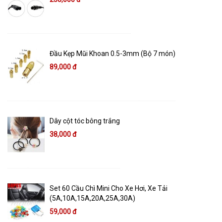
Đầu Kẹp Mũi Khoan 0.5-3mm (Bộ 7 món)
89,000 đ
Dây cột tóc bông trắng
38,000 đ
Set 60 Cầu Chì Mini Cho Xe Hơi, Xe Tải
(5A,10A,15A,20A,25A,30A)
59,000 đ