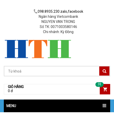
098.8935.230 zalo,facebook
Ngân hàng Vietcombank
NGUYEN VAN TRONG
Số TK: 0071003580146
Chi nhánh: Kỳ Đồng
[0]
GIỎ HÀNG
0 đ
MENU