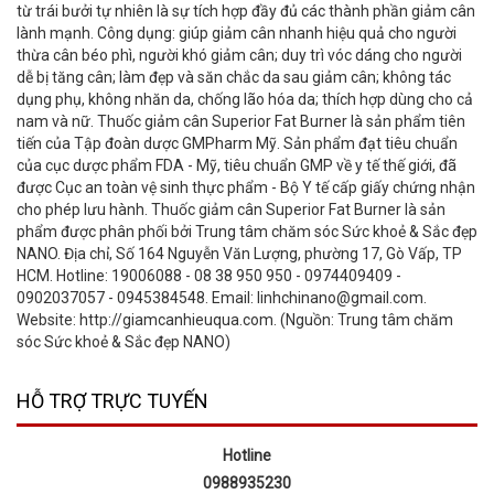
từ trái bưởi tự nhiên là sự tích hợp đầy đủ các thành phần giảm cân
lành mạnh. Công dụng: giúp giảm cân nhanh hiệu quả cho người
thừa cân béo phì, người khó giảm cân; duy trì vóc dáng cho người
dễ bị tăng cân; làm đẹp và săn chắc da sau giảm cân; không tác
dụng phụ, không nhăn da, chống lão hóa da; thích hợp dùng cho cả
nam và nữ. Thuốc giảm cân Superior Fat Burner là sản phẩm tiên
tiến của Tập đoàn dược GMPharm Mỹ. Sản phẩm đạt tiêu chuẩn
của cục dược phẩm FDA - Mỹ, tiêu chuẩn GMP về y tế thế giới, đã
được Cục an toàn vệ sinh thực phẩm - Bộ Y tế cấp giấy chứng nhận
cho phép lưu hành. Thuốc giảm cân Superior Fat Burner là sản
phẩm được phân phối bởi Trung tâm chăm sóc Sức khoẻ & Sắc đẹp
NANO. Địa chỉ, Số 164 Nguyễn Văn Lượng, phường 17, Gò Vấp, TP
HCM. Hotline: 19006088 - 08 38 950 950 - 0974409409 -
0902037057 - 0945384548. Email: linhchinano@gmail.com.
Website: http://giamcanhieuqua.com. (Nguồn: Trung tâm chăm
sóc Sức khoẻ & Sắc đẹp NANO)
HỖ TRỢ TRỰC TUYẾN
Hotline
0988935230