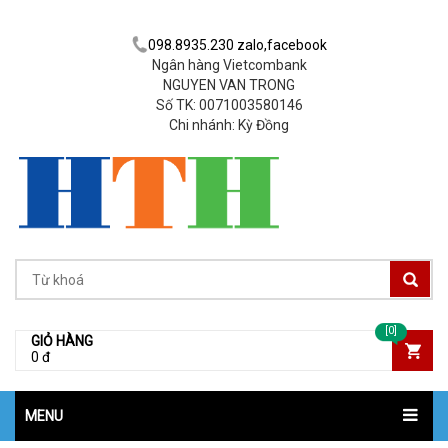
098.8935.230 zalo,facebook
Ngân hàng Vietcombank
NGUYEN VAN TRONG
Số TK: 0071003580146
Chi nhánh: Kỳ Đồng
[0]
GIỎ HÀNG
0 đ
MENU