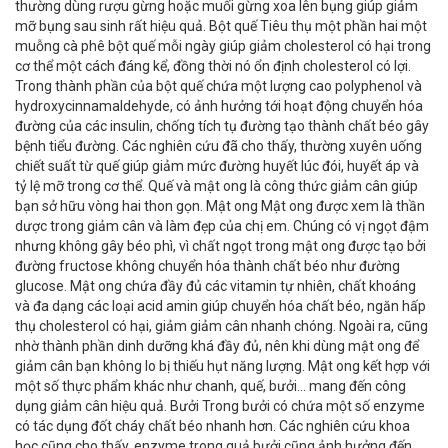
thường dùng rượu gừng hoặc muối gừng xoa lên bụng giúp giảm
mỡ bụng sau sinh rất hiệu quả. Bột quế Tiêu thụ một phần hai một
muỗng cà phê bột quế mỗi ngày giúp giảm cholesterol có hại trong
cơ thể một cách đáng kể, đồng thời nó ổn định cholesterol có lợi.
Trong thành phần của bột quế chứa một lượng cao polyphenol và
hydroxycinnamaldehyde, có ảnh hưởng tới hoạt động chuyển hóa
đường của các insulin, chống tích tụ đường tạo thành chất béo gây
bệnh tiểu đường. Các nghiên cứu đã cho thấy, thường xuyên uống
chiết suất từ quế giúp giảm mức đường huyết lúc đói, huyết áp và
tỷ lệ mỡ trong cơ thể. Quế và mật ong là công thức giảm cân giúp
bạn sở hữu vòng hai thon gọn. Mật ong Mật ong được xem là thần
dược trong giảm cân và làm đẹp của chị em. Chúng có vị ngọt đậm
nhưng không gây béo phì, vì chất ngọt trong mật ong được tạo bởi
đường fructose không chuyển hóa thành chất béo như đường
glucose. Mật ong chứa đầy đủ các vitamin tự nhiên, chất khoáng
và đa dạng các loại acid amin giúp chuyển hóa chất béo, ngăn hấp
thụ cholesterol có hại, giảm giảm cân nhanh chóng. Ngoài ra, cũng
nhờ thành phần dinh dưỡng khá đầy đủ, nên khi dùng mật ong để
giảm cân bạn không lo bị thiếu hụt năng lượng. Mật ong kết hợp với
một số thực phẩm khác như chanh, quế, bưởi... mang đến công
dụng giảm cân hiệu quả. Bưởi Trong bưởi có chứa một số enzyme
có tác dụng đốt cháy chất béo nhanh hơn. Các nghiên cứu khoa
học cũng cho thấy, enzyme trong quả bưởi cũng ảnh hưởng đến