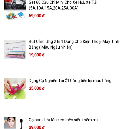
Set 60 Cầu Chì Mini Cho Xe Hơi, Xe Tải
(5A,10A,15A,20A,25A,30A)
59,000 đ
Bút Cảm Ứng 2 In 1 Dùng Cho Điện Thoại Máy Tính
Bảng ( Màu Ngẫu Nhiên)
19,000 đ
Dụng Cụ Nghiền Tỏi Ớt Gừng tiện lợi màu hồng
35,000 đ
Cọ bàn chải tán kem nền siêu mềm mịn
39,000 đ