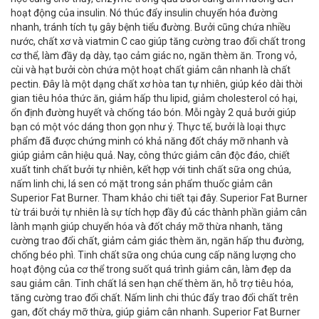
hoạt động của insulin. Nó thúc đẩy insulin chuyển hóa đường
nhanh, tránh tích tụ gây bệnh tiểu đường. Bưởi cũng chứa nhiều
nước, chất xơ và viatmin C cao giúp tăng cường trao đổi chất trong
cơ thể, làm đầy dạ dày, tạo cảm giác no, ngăn thèm ăn. Trong vỏ,
cùi và hạt bưởi còn chứa một hoạt chất giảm cân nhanh là chất
pectin. Đây là một dạng chất xơ hòa tan tự nhiên, giúp kéo dài thời
gian tiêu hóa thức ăn, giảm hấp thu lipid, giảm cholesterol có hại,
ổn định đường huyết và chống táo bón. Mỗi ngày 2 quả bưởi giúp
bạn có một vóc dáng thon gọn như ý. Thực tế, bưởi là loại thực
phẩm đã được chứng minh có khả năng đốt cháy mỡ nhanh và
giúp giảm cân hiệu quả. Nay, công thức giảm cân độc đáo, chiết
xuất tinh chất bưởi tự nhiên, kết hợp với tinh chất sữa ong chúa,
nấm linh chi, lá sen có mặt trong sản phẩm thuốc giảm cân
Superior Fat Burner. Tham khảo chi tiết tại đây. Superior Fat Burner
từ trái bưởi tự nhiên là sự tích hợp đầy đủ các thành phần giảm cân
lành mạnh giúp chuyển hóa và đốt cháy mỡ thừa nhanh, tăng
cường trao đổi chất, giảm cảm giác thèm ăn, ngăn hấp thu đường,
chống béo phì. Tinh chất sữa ong chúa cung cấp năng lượng cho
hoạt động của cơ thể trong suốt quá trình giảm cân, làm đẹp da
sau giảm cân. Tinh chất lá sen hạn chế thèm ăn, hỗ trợ tiêu hóa,
tăng cường trao đổi chất. Nấm linh chi thúc đẩy trao đổi chất trên
gan, đốt cháy mỡ thừa, giúp giảm cân nhanh. Superior Fat Burner