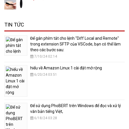
TIN TỨC
​Để gán phím tắt cho lệnh "Diff Local and Remote"
trong extension SFTP của VSCode, bạn có thể làm
theo các bước sau:
7/10/24 02:14
hiểu về Amazon Linux 1 cài đặt mở rộng
6/20/24 03:51
​Để sử dụng PhoBERT trên Windows để đọc và xử lý
văn bản tiếng Việt,
6/18/24 03:28