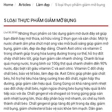
Home
Articles
Làm đẹp
5 loại thực phẩm giảm mỡ bụng
5 LOẠI THỰC PHẨM GIẢM MỠ BỤNG
(Jul 30, 2018)
Những thực phẩm có tác dụng giảm mỡ dưới đây sẽ giúp
bạn đánh bay mỡ thừa, sở hữu vòng 2 thọn gọn và săn chắc. Một ly
nước chanh ấm pha chút mật ong vào mỗi buổi sáng giúp giảm mỡ
bụng, giảm cân, đẹp da đẹp dáng. Chanh Axit citric và vitamin C
trong chanh giúp trung hòa lượng đường trong cơ thể, hỗ trợ đốt
cháy chất béo tốt, giúp bạn giảm cân nhanh chóng. Chanh là loại
quả mọng nước, trung bình cứ 100g thịt quả chanh chiếm đến 90%
nước, đặc biệt rất giàu vitamin C và axit citric. Vitamin C đốt cháy
chất béo, bảo vệ tế bào, làm đẹp da. Axit Citric giúp phân giải chất
béo, hỗ trợ hệ tiêu hóa tăng cường trao đổi chất, ngăn hấp thu
đường, giúp giảm cân hiệu quả. Gừng Gừng có khả năng sinh nhiệt
cao đốt cháy chất béo, ngăn ngừa chứng béo bụng hiệu quả là khi
tiếp xúc với da. Chất gingerol và shogaol có trong gừng giúp sản
sinh nhiệt lượng lớn, thúc đẩy phân bủy mỡ nhanh, ức chế sự hình
thành chất béo. Chất gingerol giúp tăng độ pH trong dạ dày, giảm
mỡ bụng, giảm cholesterol bảo vệ sức khỏe tim mạch. Dân gian