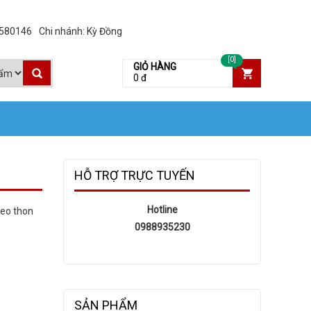
3580146
Chi nhánh: Kỳ Đồng
[0]
GIỎ HÀNG
0 đ
HỖ TRỢ TRỰC TUYẾN
Hotline
 eo thon
0988935230
SẢN PHẨM