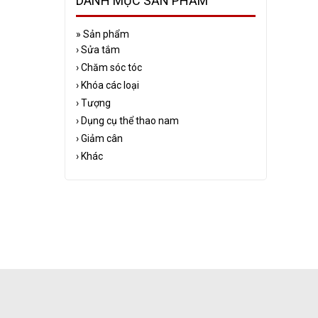
DANH MỤC SẢN PHẨM
»
Sản phẩm
›
Sửa tắm
›
Chăm sóc tóc
›
Khóa các loại
›
Tượng
›
Dụng cụ thể thao nam
›
Giảm cân
›
Khác