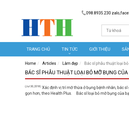
098.8935.230 zalo,fac
TRANG CHỦ
TIN TỨC
GIỚI THIỆU
SẢ
Home
Articles
Làm đẹp
Bác sĩ phẫu thuật loại 
BÁC SĨ PHẪU THUẬT LOẠI BỎ MỠ BỤNG CỦ
(Jul 30, 2018)
Xác định vị trí mỡ thừa ở bụng bệnh nhân, bác s
gọn hơn, theo Health Plus. Bác sĩ loại bỏ mỡ bụng của b