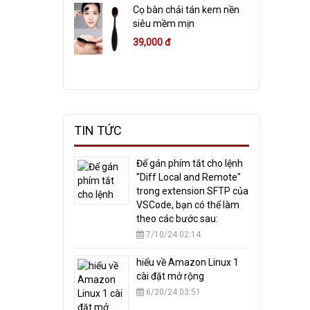
Cọ bàn chải tán kem nền
siêu mềm mịn
39,000 đ
TIN TỨC
​Để gán phím tắt cho lệnh
"Diff Local and Remote"
trong extension SFTP của
VSCode, bạn có thể làm
theo các bước sau:
7/10/24 02:14
hiểu về Amazon Linux 1
cài đặt mở rộng
6/20/24 03:51