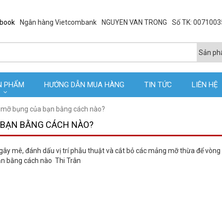
ebook
Ngân hàng Vietcombank
NGUYEN VAN TRONG
Số TK: 007100
N PHẨM
HƯỚNG DẪN MUA HÀNG
TIN TỨC
LIÊN HỆ
bỏ mỡ bụng của bạn bằng cách nào?
A BẠN BẰNG CÁCH NÀO?
ĩ gây mê, đánh dấu vị trí phẫu thuật và cắt bỏ các mảng mỡ thừa để vòng
ạn bằng cách nào Thi Trân