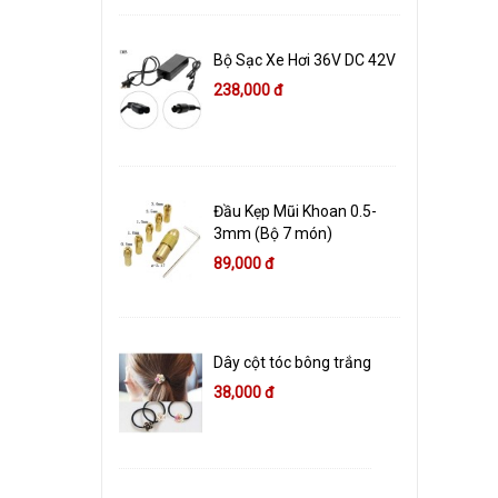
Bộ Sạc Xe Hơi 36V DC 42V
238,000 đ
Đầu Kẹp Mũi Khoan 0.5-
3mm (Bộ 7 món)
89,000 đ
Dây cột tóc bông trắng
38,000 đ