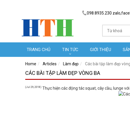
098.8935.230 zalo,fac
TRANG CHỦ
TIN TỨC
GIỚI THIỆU
SẢ
Home
Articles
Làm đẹp
Các bài tập làm đẹp vòn
CÁC BÀI TẬP LÀM ĐẸP VÒNG BA
(Jul 29, 2018)
Thực hiện các động tác squat, cây cầu, lunge với 