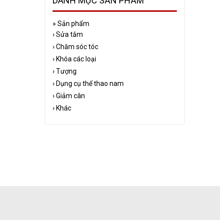
DANH MỤC SẢN PHẨM
»
Sản phẩm
›
Sửa tắm
›
Chăm sóc tóc
›
Khóa các loại
›
Tượng
›
Dụng cụ thể thao nam
›
Giảm cân
›
Khác