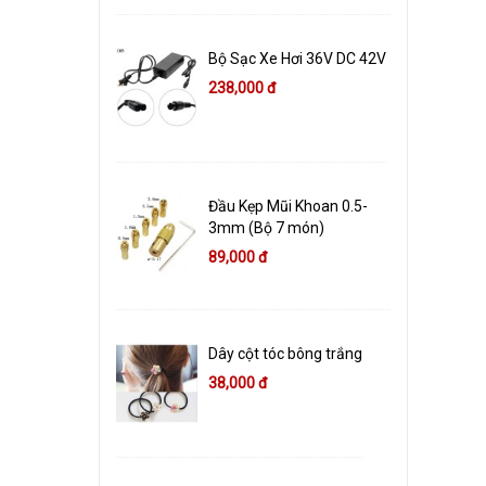
Bộ Sạc Xe Hơi 36V DC 42V
238,000 đ
Đầu Kẹp Mũi Khoan 0.5-
3mm (Bộ 7 món)
89,000 đ
Dây cột tóc bông trắng
38,000 đ