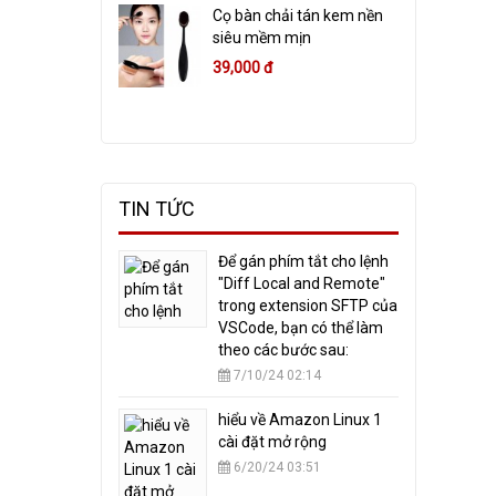
Cọ bàn chải tán kem nền
siêu mềm mịn
39,000 đ
TIN TỨC
​Để gán phím tắt cho lệnh
"Diff Local and Remote"
trong extension SFTP của
VSCode, bạn có thể làm
theo các bước sau:
7/10/24 02:14
hiểu về Amazon Linux 1
cài đặt mở rộng
6/20/24 03:51