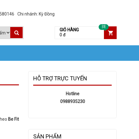
3580146
Chi nhánh: Kỳ Đồng
[0]
GIỎ HÀNG
0 đ
HỖ TRỢ TRỰC TUYẾN
Hotline
0988935230
heo
Be Fit
SẢN PHẨM