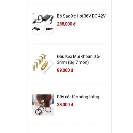
Bộ Sạc Xe Hơi 36V DC 42V
238,000 đ
Đầu Kẹp Mũi Khoan 0.5-
3mm (Bộ 7 món)
89,000 đ
Dây cột tóc bông trắng
38,000 đ