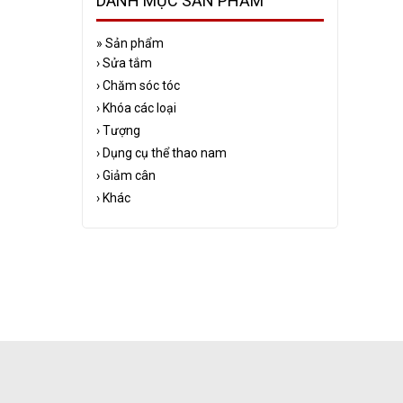
DANH MỤC SẢN PHẨM
»
Sản phẩm
›
Sửa tắm
›
Chăm sóc tóc
›
Khóa các loại
›
Tượng
›
Dụng cụ thể thao nam
›
Giảm cân
›
Khác