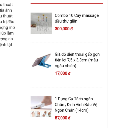
ẫu thuật
tia ánh
Combo 10 Cây massage
u thuật
đầu thư giãn
 trị đầu
 lượng mỡ
300,000 đ
giúp làm
tượng da
ệnh tật.
Gía đỡ điện thoại gấp gọn
tiện lợi 7,5 x 3,3cm (màu
ngẫu nhiên)
17,000 đ
1 Dụng Cụ Tách ngón
Chân , Định Hình Bảo Vệ
Ngón Chân (14cm)
87,000 đ