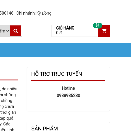
3580146
Chi nhánh: Kỳ Đồng
[0]
GIỎ HÀNG
0 đ
HỖ TRỢ TRỰC TUYẾN
Hotline
, da nhiều
với những
0988935230
ợ chồng.
 họ chưa
thời gian
 tập quá
y. Các
SẢN PHẨM
iêu tình