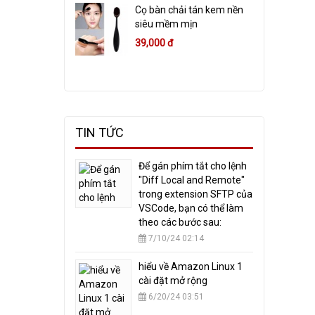
Cọ bàn chải tán kem nền
siêu mềm mịn
39,000 đ
TIN TỨC
​Để gán phím tắt cho lệnh
"Diff Local and Remote"
trong extension SFTP của
VSCode, bạn có thể làm
theo các bước sau:
7/10/24 02:14
hiểu về Amazon Linux 1
cài đặt mở rộng
6/20/24 03:51