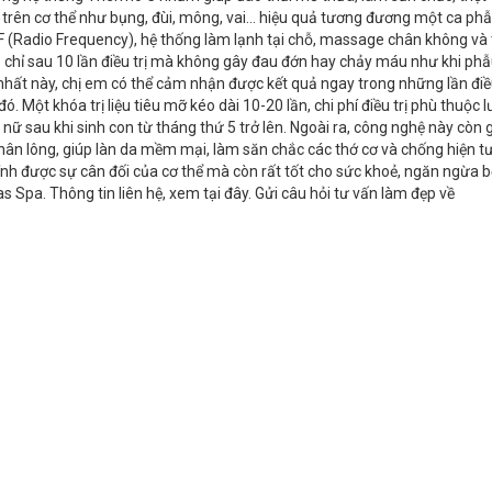
ùng trên cơ thể như bụng, đùi, mông, vai… hiệu quả tương đương một ca ph
F (Radio Frequency), hệ thống làm lạnh tại chỗ, massage chân không và 
 chỉ sau 10 lần điều trị mà không gây đau đớn hay chảy máu như khi phẫ
hất này, chị em có thể cảm nhận được kết quả ngay trong những lần điều
 Một khóa trị liệu tiêu mỡ kéo dài 10-20 lần, chi phí điều trị phù thuộc
ữ sau khi sinh con từ tháng thứ 5 trở lên. Ngoài ra, công nghệ này còn 
 chân lông, giúp làn da mềm mại, làm săn chắc các thớ cơ và chống hiện 
chỉnh được sự cân đối của cơ thể mà còn rất tốt cho sức khoẻ, ngăn ngừa b
Spa. Thông tin liên hệ, xem tại đây. Gửi câu hỏi tư vấn làm đẹp về