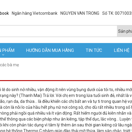
ebook
Ngân hàng Vietcombank
NGUYEN VAN TRONG
Số TK: 007100
N PHẨM
HƯỚNG DẪN MUA HÀNG
TIN TỨC
LIÊN HỆ
 các bà mẹ
ó lẽ do sinh nở nhiều, vận động ít nên vùng bụng dưới của tôi to, nhiều mỡ
rạng này? (Thanh Mai) Trả lời: Với chị em trong lứa tuổi sinh đẻ, nhất là 
o, rạn da, da thừa... là điều khiến các chị bất an và tự ti trong quan hệ v
 còn là nỗi lo của hầu hết phụ nữ nơi công sở, cho dù rất nhiều trong số
hòng phải ngồi quá nhiều và ít vận động. Rất hiếm người đủ kiên nhẫn và 
thể thông qua các biện pháp như ăn kiêng, tập thể dục, lắc vòng… Luyện
 khi còn phản tác dụng vì tâm lý thèm ăn sau thời gian kiêng cữ lâu ngà
ông hệ thống Thermo C nhằm giúp đào thải mỡ thừa, làm săn chắc, triệt t