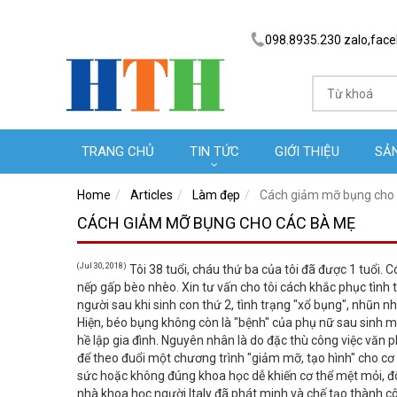
098.8935.230 zalo,fac
TRANG CHỦ
TIN TỨC
GIỚI THIỆU
SẢ
Home
Articles
Làm đẹp
Cách giảm mỡ bụng cho
CÁCH GIẢM MỠ BỤNG CHO CÁC BÀ MẸ
(Jul 30, 2018)
Tôi 38 tuổi, cháu thứ ba của tôi đã được 1 tuổi. C
nếp gấp bèo nhèo. Xin tư vấn cho tôi cách khắc phục tình t
người sau khi sinh con thứ 2, tình trạng "xổ bụng", nhũn nhã
Hiện, béo bụng không còn là "bệnh" của phụ nữ sau sinh mà
hề lập gia đình. Nguyên nhân là do đặc thù công việc văn p
để theo đuổi một chương trình "giảm mỡ, tạo hình" cho cơ 
sức hoặc không đúng khoa học dễ khiến cơ thể mệt mỏi, đôi
nhà khoa học người Italy đã phát minh và chế tạo thành c