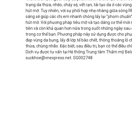
trạng da thừa, nhẽo, chảy sệ, vết rạn, tái tạo da ở các v
hút mỡ. Tuy nhiên, với sự phối hợp nhẹ nhàng giữa sóng R
sáng sẽ giúp các chị em nhanh chóng lấy lại “phom chuẩn”
hút mỡ. Với phương pháp tiêu mỡ và tạo dáng cơ thể mới n
tiên và còn khả quan hơn nữa trong suốt những ngày sau đó.
trong cơ thể bạn. Phương pháp này sử dụng được cho phụ n
đẹp vùng da bụng, lấy đi lớp tế bào chết, thông thoáng lỗ
thừa, chùng nhão. Đặc biệt, sau điều trị, bạn có thể điều 
Dịch vụ được tư vấn tại Hệ thống Trung tâm Thẩm mỹ Belas 
suckhoe@vnexpress.net. SG002748