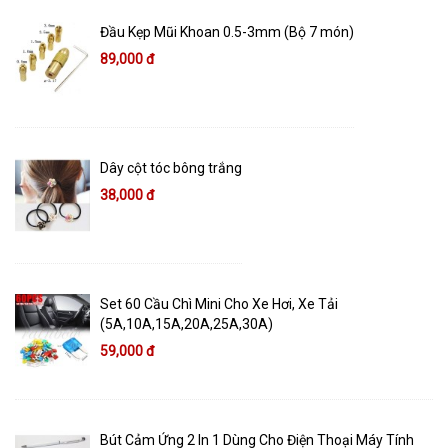
Đầu Kẹp Mũi Khoan 0.5-3mm (Bộ 7 món)
89,000 đ
Dây cột tóc bông trắng
38,000 đ
Set 60 Cầu Chì Mini Cho Xe Hơi, Xe Tải
(5A,10A,15A,20A,25A,30A)
59,000 đ
Bút Cảm Ứng 2 In 1 Dùng Cho Điện Thoại Máy Tính