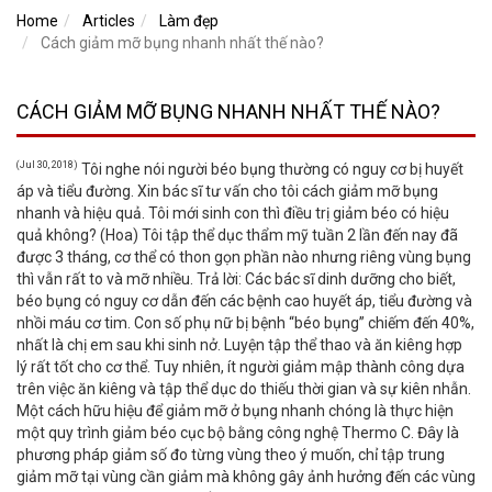
Home
Articles
Làm đẹp
Cách giảm mỡ bụng nhanh nhất thế nào?
CÁCH GIẢM MỠ BỤNG NHANH NHẤT THẾ NÀO?
(Jul 30, 2018)
Tôi nghe nói người béo bụng thường có nguy cơ bị huyết
áp và tiểu đường. Xin bác sĩ tư vấn cho tôi cách giảm mỡ bụng
nhanh và hiệu quả. Tôi mới sinh con thì điều trị giảm béo có hiệu
quả không? (Hoa) Tôi tập thể dục thẩm mỹ tuần 2 lần đến nay đã
được 3 tháng, cơ thể có thon gọn phần nào nhưng riêng vùng bụng
thì vẫn rất to và mỡ nhiều. Trả lời: Các bác sĩ dinh dưỡng cho biết,
béo bụng có nguy cơ dẫn đến các bệnh cao huyết áp, tiểu đường và
nhồi máu cơ tim. Con số phụ nữ bị bệnh “béo bụng” chiếm đến 40%,
nhất là chị em sau khi sinh nở. Luyện tập thể thao và ăn kiêng hợp
lý rất tốt cho cơ thể. Tuy nhiên, ít người giảm mập thành công dựa
trên việc ăn kiêng và tập thể dục do thiếu thời gian và sự kiên nhẫn.
Một cách hữu hiệu để giảm mỡ ở bụng nhanh chóng là thực hiện
một quy trình giảm béo cục bộ bằng công nghệ Thermo C. Đây là
phương pháp giảm số đo từng vùng theo ý muốn, chỉ tập trung
giảm mỡ tại vùng cần giảm mà không gây ảnh hưởng đến các vùng