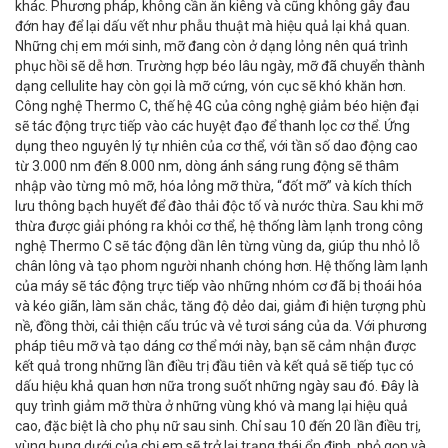
khác. Phương pháp, không cần ăn kiêng và cũng không gây đau
đớn hay để lại dấu vết như phẫu thuật mà hiệu quả lại khả quan.
Những chị em mới sinh, mỡ đang còn ở dạng lỏng nên quá trình
phục hồi sẽ dễ hơn. Trường hợp béo lâu ngày, mỡ đã chuyển thành
dạng cellulite hay còn gọi là mỡ cứng, vón cục sẽ khó khăn hơn.
Công nghệ Thermo C, thế hệ 4G của công nghệ giảm béo hiện đại
sẽ tác động trực tiếp vào các huyệt đạo để thanh lọc cơ thể. Ứng
dụng theo nguyên lý tự nhiên của cơ thể, với tần số dao động cao
từ 3.000 nm đến 8.000 nm, dòng ánh sáng rung động sẽ thâm
nhập vào từng mô mỡ, hóa lỏng mỡ thừa, “đốt mỡ” và kích thích
lưu thông bạch huyết để đào thải độc tố và nước thừa. Sau khi mỡ
thừa được giải phóng ra khỏi cơ thể, hệ thống làm lạnh trong công
nghệ Thermo C sẽ tác động dần lên từng vùng da, giúp thu nhỏ lỗ
chân lông và tạo phom người nhanh chóng hơn. Hệ thống làm lạnh
của máy sẽ tác động trực tiếp vào những nhóm cơ đã bị thoái hóa
và kéo giãn, làm săn chắc, tăng độ dẻo dai, giảm đi hiện tượng phù
nề, đồng thời, cải thiện cấu trúc và vẻ tươi sáng của da. Với phương
pháp tiêu mỡ và tạo dáng cơ thể mới này, bạn sẽ cảm nhận được
kết quả trong những lần điều trị đầu tiên và kết quả sẽ tiếp tục có
dấu hiệu khả quan hơn nữa trong suốt những ngày sau đó. Đây là
quy trình giảm mỡ thừa ở những vùng khó và mang lại hiệu quả
cao, đặc biệt là cho phụ nữ sau sinh. Chỉ sau 10 đến 20 lần điều trị,
vùng bụng dưới của chị em sẽ trở lại trạng thái ổn định, nhỏ gọn và