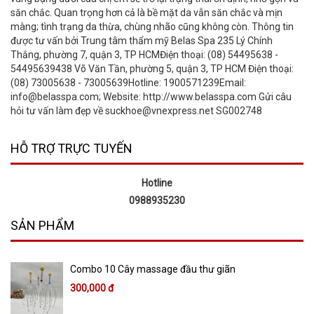
săn chắc. Quan trọng hơn cả là bề mặt da vẫn săn chắc và mịn
màng; tình trạng da thừa, chùng nhão cũng không còn. Thông tin
được tư vấn bởi Trung tâm thẩm mỹ Belas Spa 235 Lý Chính
Thắng, phường 7, quận 3, TP HCMĐiện thoại: (08) 54495638 -
54495639438 Võ Văn Tần, phường 5, quận 3, TP HCM Điện thoại:
(08) 73005638 - 73005639Hotline: 1900571239Email:
info@belasspa.com; Website: http://www.belasspa.com Gửi câu
hỏi tư vấn làm đẹp về suckhoe@vnexpress.net SG002748
HỖ TRỢ TRỰC TUYẾN
Hotline
0988935230
SẢN PHẨM
Combo 10 Cây massage đầu thư giãn
300,000 đ