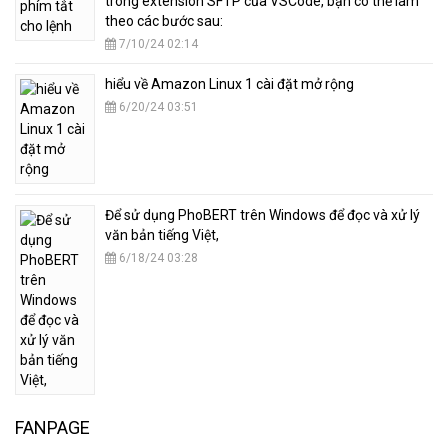
trong extension SFTP của VSCode, bạn có thể làm
theo các bước sau:
7/10/24 02:14
hiểu về Amazon Linux 1 cài đặt mở rộng
6/20/24 03:51
​Để sử dụng PhoBERT trên Windows để đọc và xử lý
văn bản tiếng Việt,
6/18/24 03:28
FANPAGE