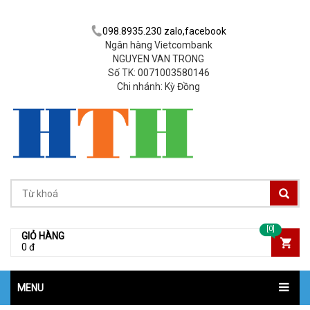
098.8935.230 zalo,facebook
Ngân hàng Vietcombank
NGUYEN VAN TRONG
Số TK: 0071003580146
Chi nhánh: Kỳ Đồng
[0]
GIỎ HÀNG
0 đ
MENU