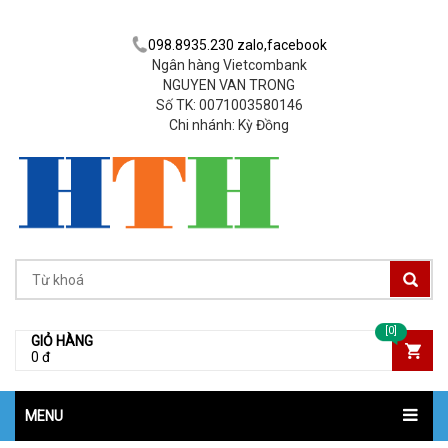
098.8935.230 zalo,facebook
Ngân hàng Vietcombank
NGUYEN VAN TRONG
Số TK: 0071003580146
Chi nhánh: Kỳ Đồng
[0]
GIỎ HÀNG
0 đ
MENU