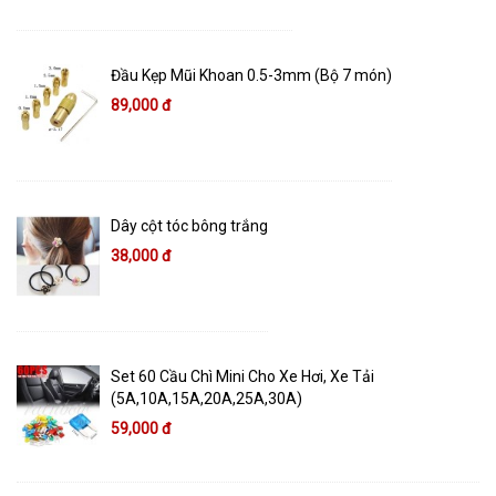
Đầu Kẹp Mũi Khoan 0.5-3mm (Bộ 7 món)
89,000 đ
Dây cột tóc bông trắng
38,000 đ
Set 60 Cầu Chì Mini Cho Xe Hơi, Xe Tải
(5A,10A,15A,20A,25A,30A)
59,000 đ