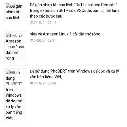
​Để gán phím tắt cho lệnh "Diff Local and Remote"
trong extension SFTP của VSCode, bạn có thể làm
theo các bước sau:
7/10/24 02:14
hiểu về Amazon Linux 1 cài đặt mở rộng
6/20/24 03:51
​Để sử dụng PhoBERT trên Windows để đọc và xử lý
văn bản tiếng Việt,
6/18/24 03:28