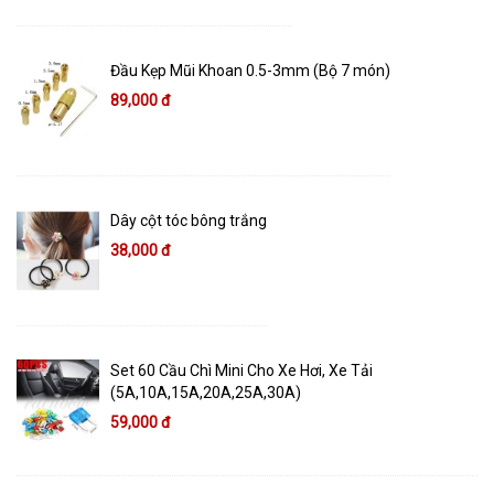
Đầu Kẹp Mũi Khoan 0.5-3mm (Bộ 7 món)
89,000 đ
Dây cột tóc bông trắng
38,000 đ
Set 60 Cầu Chì Mini Cho Xe Hơi, Xe Tải
(5A,10A,15A,20A,25A,30A)
59,000 đ