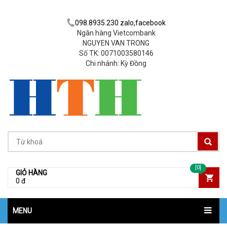
098.8935.230 zalo,facebook
Ngân hàng Vietcombank
NGUYEN VAN TRONG
Số TK: 0071003580146
Chi nhánh: Kỳ Đồng
[0]
GIỎ HÀNG
0 đ
MENU