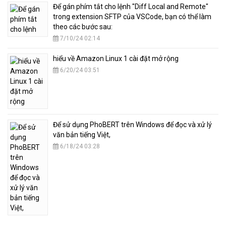
​Để gán phím tắt cho lệnh "Diff Local and Remote"
trong extension SFTP của VSCode, bạn có thể làm
theo các bước sau:
7/10/24 02:14
hiểu về Amazon Linux 1 cài đặt mở rộng
6/20/24 03:51
​Để sử dụng PhoBERT trên Windows để đọc và xử lý
văn bản tiếng Việt,
6/18/24 03:28