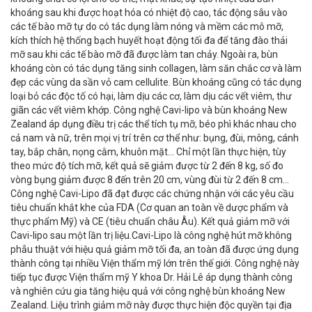
khoáng sau khi được hoạt hóa có nhiệt độ cao, tác động sâu vào
các tế bào mỡ tự do có tác dụng làm nóng và mềm các mô mỡ,
kích thích hệ thống bạch huyết hoạt động tối đa để tăng đào thải
mỡ sau khi các tế bào mỡ đã được làm tan chảy. Ngoài ra, bùn
khoáng còn có tác dụng tăng sinh collagen, làm săn chắc cơ và làm
đẹp các vùng da sần vỏ cam cellulite. Bùn khoáng cũng có tác dụng
loại bỏ các độc tố có hại, làm dịu các cơ, làm dịu các vết viêm, thư
giãn các vết viêm khớp. Công nghệ Cavi-lipo và bùn khoáng New
Zealand áp dụng điều trị các thể tích tụ mỡ, béo phì khác nhau cho
cả nam và nữ, trên mọi vị trí trên cơ thể như: bụng, đùi, mông, cánh
tay, bắp chân, nọng cằm, khuôn mặt... Chỉ một lần thực hiện, tùy
theo mức độ tích mỡ, kết quả sẽ giảm được từ 2 đến 8 kg, số đo
vòng bụng giảm được 8 đến trên 20 cm, vùng đùi từ 2 đến 8 cm…
Công nghệ Cavi-Lipo đã đạt được các chứng nhận với các yêu cầu
tiêu chuẩn khắt khe của FDA (Cơ quan an toàn về dược phẩm và
thực phẩm Mỹ) và CE (tiêu chuẩn châu Âu). Kết quả giảm mỡ với
Cavi-lipo sau một lần trị liệu.Cavi-Lipo là công nghệ hút mỡ không
phẫu thuật với hiệu quả giảm mỡ tối đa, an toàn đã được ứng dụng
thành công tại nhiều Viện thẩm mỹ lớn trên thế giới. Công nghệ này
tiếp tục được Viện thẩm mỹ Y khoa Dr. Hải Lê áp dụng thành công
và nghiên cứu gia tăng hiệu quả với công nghệ bùn khoáng New
Zealand. Liệu trình giảm mỡ này được thực hiện độc quyền tại địa