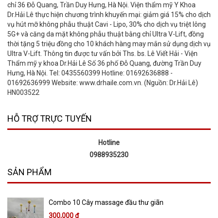
chỉ 36 Đỗ Quang, Trần Duy Hưng, Hà Nội. Viện thẩm mỹ Y Khoa
Dr.Hải Lê thực hiện chương trình khuyến mại: giảm giá 15% cho dịch
vụ hút mỡ không phẫu thuật Cavi - Lipo, 30% cho dịch vụ triệt lông
5G+ và căng da mặt không phẫu thuật bằng chỉ Ultra V-Lift, đồng
thời tặng 5 triệu đồng cho 10 khách hàng may mắn sử dụng dịch vụ
Ultra V-Lift. Thông tin được tư vấn bởi Ths. bs. Lê Viết Hải - Viện
Thẩm mỹ y khoa Dr.Hải Lê Số 36 phố Đỗ Quang, đường Trần Duy
Hưng, Hà Nội. Tel: 0435560399 Hotline: 01692636888 -
01692636999 Website: www.drhaile.com.vn. (Nguồn: Dr.Hải Lê)
HN003522
HỖ TRỢ TRỰC TUYẾN
Hotline
0988935230
SẢN PHẨM
Combo 10 Cây massage đầu thư giãn
300,000 đ