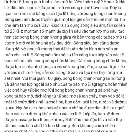
Dr. Hải Lê.Trong quá trình giảm mỡ tại Viện thẩm mỹ Y Khoa Dr.Hải
Lê, đầu tiên, bạn sẽ được hút mỡ với công nghệ Cavi-Lipo. Đây là
quá trình hút mỡ bằng cách tạo lỗ hổng với bong bóng chân không.
Sóng siêu âm được truyền qua một lớp gel dẫn trên bề mặt da. Cơ
chế làm tan mỡ của Cavi -Lipo là sử dụng sóng siêu âm, tần số lên
tới 25 KHz một tần số mạnh để xuyên sâu vào tận lớp mỡ sâu, tạo
nên các bong bóng chân không giữa và bên trong các tế bào mỡ tại
các mô mỡ và không hề gây đau đớn. Sóng siêu âm cũng được
dùng đối với phụ nữ mang thai để chuẩn đoán hình ảnh nên an
toàn cho cơ thể. Sóng siêu âm hội tụ tấn công trực tiếp vào các tế
bào mỡ tạo nên bong bóng chân không.Các bong bóng chân không
được tạo ra nhanh chóng và với số lượng lớn, được cọ sát trực tiếp
với các dịch mỡ lỏng sẵn có trong tế bào và tạo nên hiệu ứng ma
sát nhiệt. Với thời gian 100 giây, bong bóng chân không sẽ nổ tung
và đánh tan lớp ngoài bao phủ của tế bào mỡ Diagragm, hoàn thiện
việc phá hủy tế bào mỡ. Khi bong bóng chân không đã phá hủy
xong tế bào mỡ, dịch lỏng từ tế bào mỡ sẽ tan chảy, thay vào đó là
một tổ chức dịch nhũ tương hóa, bao gồm axit béo, nước và đường
gluco. Nguồn dịch lỏng này sẽ nhanh chóng được đào thải ra ngoài
theo các con đường khác nhau của cơ thể. Tiếp đó, bạn sẽ được
được massage lưu thông khí huyết để đào thải độc tố và hấp thụ
tốt hơn các tinh chất từ bùn khoáng. Bùn khoáng chứa nhiều
khoáng chất có lợi cho cơ thể, mặt khác, sự tạo nhiệt của bùn