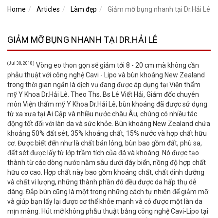
Home
Articles
Làm đẹp
Giảm mỡ bụng nhanh tại Dr.Hải Lê
GIẢM MỠ BỤNG NHANH TẠI DR.HẢI LÊ
(Jul 30, 2018)
Vòng eo thon gọn sẽ giảm tới 8 - 20 cm mà không cần
phẫu thuật với công nghệ Cavi - Lipo và bùn khoáng New Zealand
trong thời gian ngắn là dịch vụ đang được áp dụng tại Viện thẩm
mỹ Y Khoa Dr.Hải Lê. Theo Ths. Bs Lê Viết Hải, Giám đốc chuyên
môn Viện thẩm mỹ Y Khoa Dr.Hải Lê, bùn khoáng đã được sử dụng
từ xa xưa tại Ai Cập và nhiều nước châu Âu, chúng có nhiều tác
động tốt đối với làn da và sức khỏe. Bùn khoáng New Zealand chứa
khoảng 50% đất sét, 35% khoáng chất, 15% nước và hợp chất hữu
cơ. Được biết đến như là chất bán lỏng, bùn bao gồm đất, phù sa,
đất sét được lấy từ lớp trầm tích của đá và khoáng. Nó được tạo
thành từ các dòng nước nằm sâu dưới đáy biển, nồng độ hợp chất
hữu cơ cao. Hợp chất này bao gồm khoáng chất, chất dinh dưỡng
và chất vi lượng, những thành phần đó đều được da hấp thụ dễ
dàng. Đắp bùn cũng là một trong những cách tự nhiên để giảm mỡ
và giúp bạn lấy lại được cơ thể khỏe mạnh và có được một làn da
mịn màng. Hút mỡ không phẫu thuật bằng công nghệ Cavi-Lipo tại