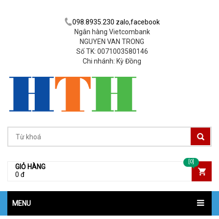
098.8935.230 zalo,facebook
Ngân hàng Vietcombank
NGUYEN VAN TRONG
Số TK: 0071003580146
Chi nhánh: Kỳ Đồng
[0]
GIỎ HÀNG
0 đ
MENU