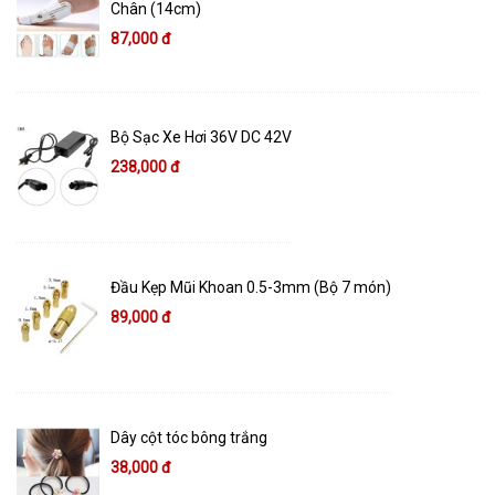
Chân (14cm)
87,000 đ
Bộ Sạc Xe Hơi 36V DC 42V
238,000 đ
Đầu Kẹp Mũi Khoan 0.5-3mm (Bộ 7 món)
89,000 đ
Dây cột tóc bông trắng
38,000 đ