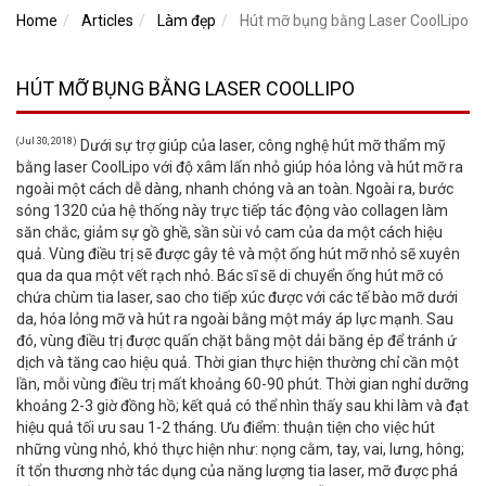
Home
Articles
Làm đẹp
Hút mỡ bụng bằng Laser CoolLipo
HÚT MỠ BỤNG BẰNG LASER COOLLIPO
(Jul 30, 2018)
Dưới sự trợ giúp của laser, công nghệ hút mỡ thẩm mỹ
bằng laser CoolLipo với độ xâm lấn nhỏ giúp hóa lỏng và hút mỡ ra
ngoài một cách dễ dàng, nhanh chóng và an toàn. Ngoài ra, bước
sóng 1320 của hệ thống này trực tiếp tác động vào collagen làm
săn chắc, giảm sự gồ ghề, sần sùi vỏ cam của da một cách hiệu
quả. Vùng điều trị sẽ được gây tê và một ống hút mỡ nhỏ sẽ xuyên
qua da qua một vết rạch nhỏ. Bác sĩ sẽ di chuyển ống hút mỡ có
chứa chùm tia laser, sao cho tiếp xúc được với các tế bào mỡ dưới
da, hóa lỏng mỡ và hút ra ngoài bằng một máy áp lực mạnh. Sau
đó, vùng điều trị được quấn chặt bằng một dải băng ép để tránh ứ
dịch và tăng cao hiệu quả. Thời gian thực hiện thường chỉ cần một
lần, mỗi vùng điều trị mất khoảng 60-90 phút. Thời gian nghỉ dưỡng
khoảng 2-3 giờ đồng hồ; kết quả có thể nhìn thấy sau khi làm và đạt
hiệu quả tối ưu sau 1-2 tháng. Ưu điểm: thuận tiện cho việc hút
những vùng nhỏ, khó thực hiện như: nọng cằm, tay, vai, lưng, hông;
ít tổn thương nhờ tác dụng của năng lượng tia laser, mỡ được phá