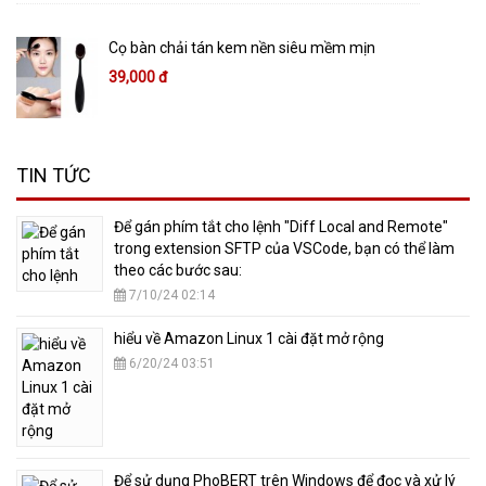
Cọ bàn chải tán kem nền siêu mềm mịn
39,000 đ
TIN TỨC
​Để gán phím tắt cho lệnh "Diff Local and Remote"
trong extension SFTP của VSCode, bạn có thể làm
theo các bước sau:
7/10/24 02:14
hiểu về Amazon Linux 1 cài đặt mở rộng
6/20/24 03:51
​Để sử dụng PhoBERT trên Windows để đọc và xử lý