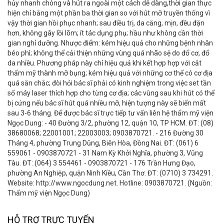
hủy nhanh chóng và hút ra ngoài một cách dễ dàng,thời gian thực
hiện chỉ bằng một phần ba thời gian so với hút mỡ truyền thống vì
vậy thời gian hồi phục nhanh; sau điều trị, da căng, mịn, đều đặn
hơn, không gây lồi lõm; ít tác dụng phụ; hầu như không cần thời
gian nghỉ dưỡng. Nhược điểm: kém hiệu quả cho những bệnh nhân
béo phì; không thể cải thiện những vùng quá nhão sệ do đổ cơ, đổ
da nhiều. Phương pháp này chỉ hiệu quả khi kết hợp hợp với cắt
thẩm mỹ thành mỡ bụng; kém hiệu quả với những cơ thể có cơ địa
quá săn chắc; đòi hỏi bác sĩ phải có kinh nghiệm trong việc set tần
số máy laser thích hợp cho từng cơ địa; các vùng sau khi hút có thể
bị cứng nếu bác sĩ hút quá nhiều mỡ, hiện tượng này sẽ biến mất
sau 3-6 tháng. Để được bác sĩ trực tiếp tư vấn liên hệ thẩm mỹ viện
Ngọc Dung: - 40 Đường 3/2, phường 12, quận 10, TP HCM. ĐT: (08)
38680068; 22001001; 22003003; 0903870721. - 216 Đường 30
Tháng 4, phường Trung Dũng, Biên Hòa, Đồng Nai. ĐT: (061) 6
559061 - 0903870721 - 31 Nam Kỳ Khởi Nghĩa, phường 3, Vũng
Tàu. ĐT: (064) 3 554461 - 0903870721 - 176 Trần Hưng Đạo,
phường An Nghiệp, quận Ninh Kiều, Cần Thơ. ĐT: (0710) 3 734291.
Website: http://www.ngocdung.net. Hotline: 0903870721. (Nguồn:
Thẩm mỹ viện Ngọc Dung)
HỖ TRỢ TRỰC TUYẾN