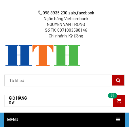
098.8935.230 zalo,facebook
Ngân hàng Vietcombank
NGUYEN VAN TRONG
Số TK: 0071003580146
Chi nhánh: Kỳ Đồng
[0]
GIỎ HÀNG
0 đ
MENU