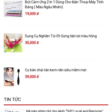
Bút Cảm Ứng 2 In 1 Dùng Cho Điện Thoại Máy Tính
Bảng ( Màu Ngẫu Nhiên)
19,000 đ
Dụng Cụ Nghiền Tỏi Ớt Gừng tiện lợi màu hồng
35,000 đ
Cọ bàn chải tán kem nền siêu mềm mịn
39,000 đ
TIN TỨC
​Để gán phím tắt cho lệnh "Diff Local and Remote"