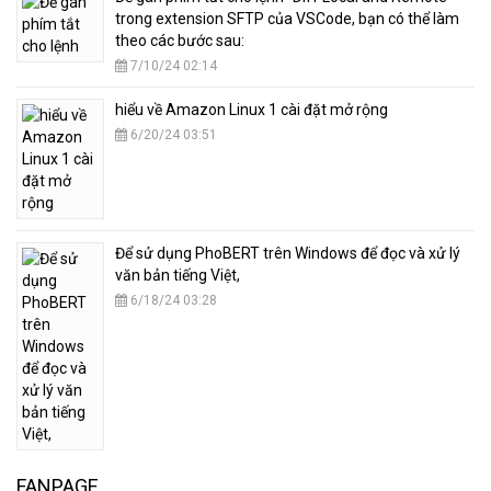
trong extension SFTP của VSCode, bạn có thể làm
theo các bước sau:
7/10/24 02:14
hiểu về Amazon Linux 1 cài đặt mở rộng
6/20/24 03:51
​Để sử dụng PhoBERT trên Windows để đọc và xử lý
văn bản tiếng Việt,
6/18/24 03:28
FANPAGE