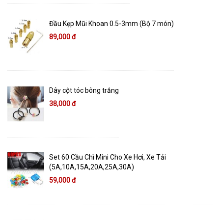
Đầu Kẹp Mũi Khoan 0.5-3mm (Bộ 7 món)
89,000 đ
Dây cột tóc bông trắng
38,000 đ
Set 60 Cầu Chì Mini Cho Xe Hơi, Xe Tải
(5A,10A,15A,20A,25A,30A)
59,000 đ