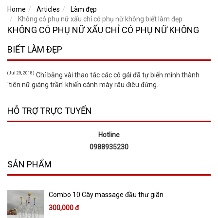
Home
Articles
Làm đẹp
Không có phụ nữ xấu chỉ có phụ nữ không biết làm đẹp
KHÔNG CÓ PHỤ NỮ XẤU CHỈ CÓ PHỤ NỮ KHÔNG
BIẾT LÀM ĐẸP
(Jul 29, 2018)
Chỉ bằng vài thao tác các cô gái đã tự biến mình thành
'tiên nữ giáng trần' khiến cánh mày râu điêu đứng.
HỖ TRỢ TRỰC TUYẾN
Hotline
0988935230
SẢN PHẨM
Combo 10 Cây massage đầu thư giãn
300,000 đ