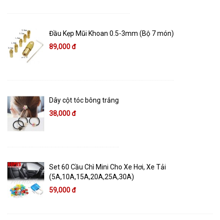
Đầu Kẹp Mũi Khoan 0.5-3mm (Bộ 7 món)
89,000 đ
Dây cột tóc bông trắng
38,000 đ
Set 60 Cầu Chì Mini Cho Xe Hơi, Xe Tải
(5A,10A,15A,20A,25A,30A)
59,000 đ