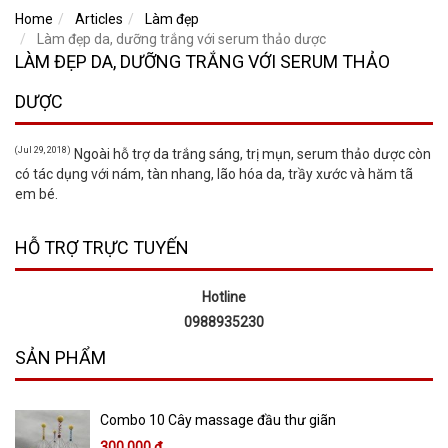
Home
Articles
Làm đẹp
Làm đẹp da, dưỡng trắng với serum thảo dược
LÀM ĐẸP DA, DƯỠNG TRẮNG VỚI SERUM THẢO
DƯỢC
(Jul 29, 2018)
Ngoài hỗ trợ da trắng sáng, trị mụn, serum thảo dược còn
có tác dụng với nám, tàn nhang, lão hóa da, trầy xước và hăm tã
em bé.
HỖ TRỢ TRỰC TUYẾN
Hotline
0988935230
SẢN PHẨM
Combo 10 Cây massage đầu thư giãn
300,000 đ