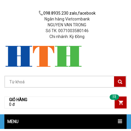
098.8935.230 zalo,facebook
Ngân hàng Vietcombank
NGUYEN VAN TRONG
Số TK: 0071003580146
Chi nhánh: Kỳ Đồng
[0]
GIỎ HÀNG
0 đ
MENU