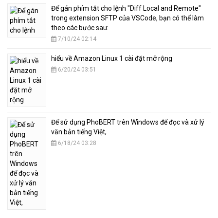
​Để gán phím tắt cho lệnh "Diff Local and Remote"
trong extension SFTP của VSCode, bạn có thể làm
theo các bước sau:
7/10/24 02:14
hiểu về Amazon Linux 1 cài đặt mở rộng
6/20/24 03:51
​Để sử dụng PhoBERT trên Windows để đọc và xử lý
văn bản tiếng Việt,
6/18/24 03:28