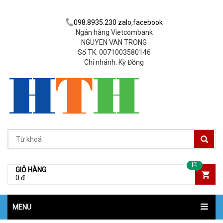
098.8935.230 zalo,facebook
Ngân hàng Vietcombank
NGUYEN VAN TRONG
Số TK: 0071003580146
Chi nhánh: Kỳ Đồng
[0]
GIỎ HÀNG
0 đ
MENU