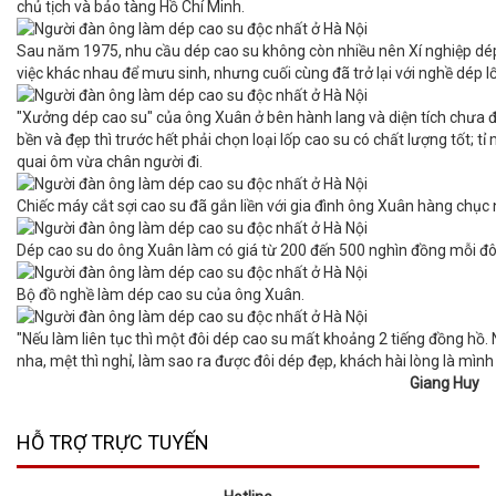
chủ tịch và bảo tàng Hồ Chí Minh.
Sau năm 1975, nhu cầu dép cao su không còn nhiều nên Xí nghiệp dép
việc khác nhau để mưu sinh, nhưng cuối cùng đã trở lại với nghề dép l
"Xưởng dép cao su" của ông Xuân ở bên hành lang và diện tích chưa đ
bền và đẹp thì trước hết phải chọn loại lốp cao su có chất lượng tốt; 
quai ôm vừa chân người đi.
Chiếc máy cắt sợi cao su đã gắn liền với gia đình ông Xuân hàng chục
Dép cao su do ông Xuân làm có giá từ 200 đến 500 nghìn đồng mỗi đô
Bộ đồ nghề làm dép cao su của ông Xuân.
"Nếu làm liên tục thì một đôi dép cao su mất khoảng 2 tiếng đồng hồ.
nha, mệt thì nghỉ, làm sao ra được đôi dép đẹp, khách hài lòng là mình
Giang Huy
HỖ TRỢ TRỰC TUYẾN