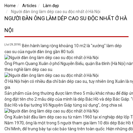
Home
Articles
Làm đẹp
Người đàn ông làm dép cao su độc nhất ở Hà Nội
NGƯỜI ĐÀN ÔNG LÀM DÉP CAO SU ĐỘC NHẤT Ở HÀ
NỘI
(Jul 29, 2018)
Bên hành lang rộng khoảng 10 m2 là "xưởng" làm dép
cao su của người đàn ông gần 80 tuổi.
Ông Phạm Quang Xuân ở phố Nguyễn Biểu, quận Ba Đình (Hà Nội) năm
theo nghề làm dép cao su.
Ở Hà Nội hiện có nhiều địa chỉ bán dép cao su, tuy nhiên ông Xuân là
gia.
Sản phẩm của ông thường được làm theo 5 mẫu khác nhau để đáp ứng c
ông đặt tên cho 2 mẫu dép của mình là dép Bác Hồ và dép Bác Giáp. "
Bác Hồ và Đại tướng Võ Nguyên Giáp từng sử dụng", ông chia sẻ.
Ông Xuân bắt đầu làm dép cao su từ năm 1960 tại xí nghiệp dép lốp 
Năm 1970, ông là một trong 5 người tham gia làm 10 đôi dép Bác Hồ 
Chí Minh, để trưng bày tại các bảo tàng trên toàn quốc. Hiện những đ