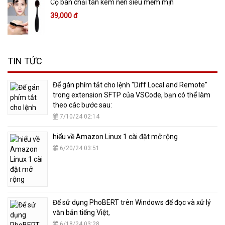
Cọ bàn chải tán kem nền siêu mềm mịn
39,000 đ
TIN TỨC
​Để gán phím tắt cho lệnh "Diff Local and Remote"
trong extension SFTP của VSCode, bạn có thể làm
theo các bước sau:
7/10/24 02:14
hiểu về Amazon Linux 1 cài đặt mở rộng
6/20/24 03:51
​Để sử dụng PhoBERT trên Windows để đọc và xử lý
văn bản tiếng Việt,
6/18/24 03:28