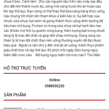
chua ít béo. Cách làm: Cho các nguyên liệu trên vào máy xay đều
cho đến khi thành nước ép, uống mỗi sáng trước khi ăn hoặc sau
khi tập thể dục. Bạn cũng có thể thay thế bữa sáng bằng thức uống
này nhưng tốt nhất nên tham khảo ý kiến bác sĩ. Sự kết hợp của
chuối, sữa chua, hạt lanh và gừng thành thức uống dinh dưỡng để
tiêu hao mỡ bụng. Protein có trong sữa chua và hạt lanh làm tan
các tế bào mỡ tích tụ quanh vùng bụng. Hàm lượng kali trong chuối
tăng tỷ lệ trao đổi chất và giúp đốt cháy mỡ bụng. Gừng cũng cải
thiện tỷ lệ trao đổi chất. Bạn nên uống thường xuyên để đạt được
hiệu quả. Ngoài ra cần chú ý đến chế độ ăn uống, tránh thực phẩm
giàu chất béo và tập thể dục 45 phút mỗi ngày. Béo bụng nguy
hiểm đến mức nào Mỡ bụng nguy hiểm tới mức nào? Thu Hiền
HỖ TRỢ TRỰC TUYẾN
Hotline
0988935230
SẢN PHẨM