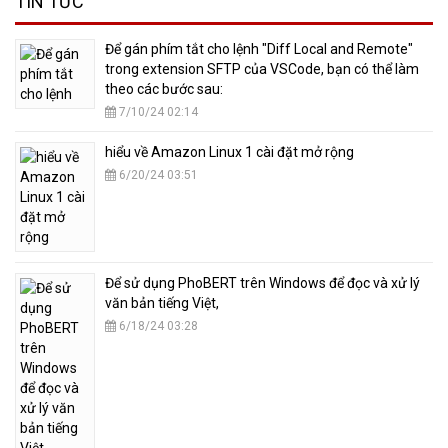
TIN TỨC
​Để gán phím tắt cho lệnh "Diff Local and Remote"
trong extension SFTP của VSCode, bạn có thể làm
theo các bước sau:
7/10/24 02:14
hiểu về Amazon Linux 1 cài đặt mở rộng
6/20/24 03:51
​Để sử dụng PhoBERT trên Windows để đọc và xử lý
văn bản tiếng Việt,
6/18/24 03:28