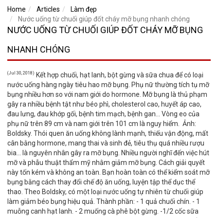
Home
Articles
Làm đẹp
Nước uống từ chuối giúp đốt cháy mỡ bụng nhanh chóng
NƯỚC UỐNG TỪ CHUỐI GIÚP ĐỐT CHÁY MỠ BỤNG
NHANH CHÓNG
(Jul 30, 2018)
Kết hợp chuối, hạt lanh, bột gừng và sữa chua để có loại
nước uống hàng ngày tiêu hao mỡ bụng. Phụ nữ thường tích tụ mỡ
bụng nhiều hơn so với nam giới do hormone. Mỡ bụng là thủ phạm
gây ra nhiều bệnh tật như béo phì, cholesterol cao, huyết áp cao,
đau lưng, đau khớp gối, bệnh tim mạch, bệnh gan... Vòng eo của
phụ nữ trên 89 cm và nam giới trên 101 cm là nguy hiểm. Ảnh:
Boldsky. Thói quen ăn uống không lành mạnh, thiếu vận động, mất
cân bằng hormone, mang thai và sinh đẻ, tiêu thụ quá nhiều rượu
bia... là nguyên nhân gây ra mỡ bụng. Nhiều người nghĩ đến việc hút
mỡ và phẫu thuật thẩm mỹ nhằm giảm mỡ bụng. Cách giải quyết
này tốn kém và không an toàn. Bạn hoàn toàn có thể kiểm soát mỡ
bụng bằng cách thay đổi chế độ ăn uống, luyện tập thể dục thể
thao. Theo Boldsky, có một loại nước uống tự nhiên từ chuối giúp
làm giảm béo bụng hiệu quả. Thành phần: - 1 quả chuối chín. - 1
muỗng canh hạt lanh. - 2 muống cà phê bột gừng. -1/2 cốc sữa