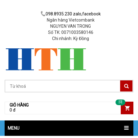
098.8935.230 zalo,facebook
Ngân hàng Vietcombank
NGUYEN VAN TRONG
Số TK: 0071003580146
Chi nhánh: Kỳ Đồng
[0]
GIỎ HÀNG
0 đ
MENU