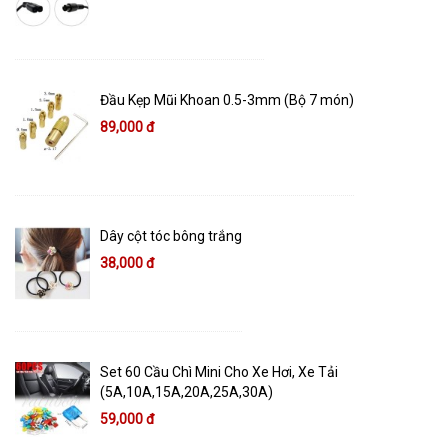
Đầu Kẹp Mũi Khoan 0.5-3mm (Bộ 7 món)
89,000 đ
Dây cột tóc bông trắng
38,000 đ
Set 60 Cầu Chì Mini Cho Xe Hơi, Xe Tải
(5A,10A,15A,20A,25A,30A)
59,000 đ