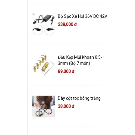
Bộ Sạc Xe Hơi 36V DC 42V
238,000 đ
Đầu Kẹp Mũi Khoan 0.5-
3mm (Bộ 7 món)
89,000 đ
Dây cột tóc bông trắng
38,000 đ