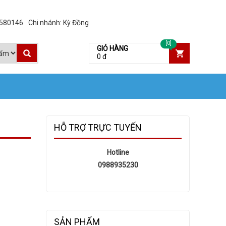
3580146
Chi nhánh: Kỳ Đồng
[0]
GIỎ HÀNG
0 đ
HỖ TRỢ TRỰC TUYẾN
Hotline
0988935230
SẢN PHẨM