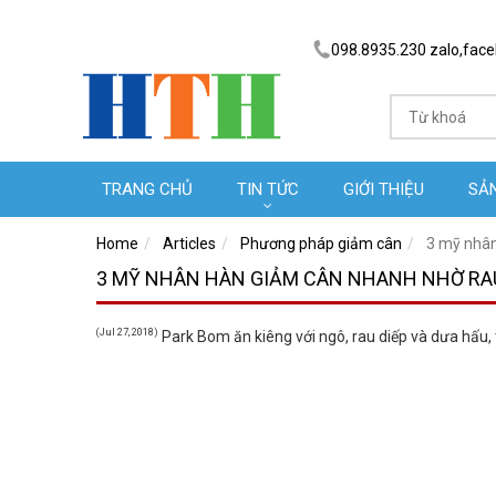
098.8935.230 zalo,fac
TRANG CHỦ
TIN TỨC
GIỚI THIỆU
SẢ
Home
Articles
Phương pháp giảm cân
3 mỹ nhân
3 MỸ NHÂN HÀN GIẢM CÂN NHANH NHỜ RAU
(Jul 27, 2018)
Park Bom ăn kiêng với ngô, rau diếp và dưa hấu,