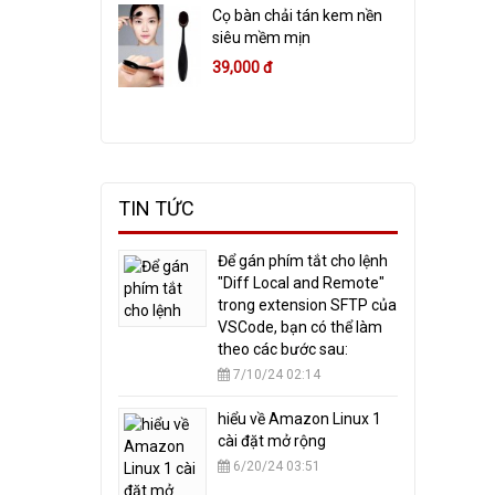
Cọ bàn chải tán kem nền
siêu mềm mịn
39,000 đ
TIN TỨC
​Để gán phím tắt cho lệnh
"Diff Local and Remote"
trong extension SFTP của
VSCode, bạn có thể làm
theo các bước sau:
7/10/24 02:14
hiểu về Amazon Linux 1
cài đặt mở rộng
6/20/24 03:51