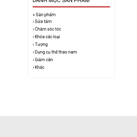
DANH MỤC SẢN PHẨM
»
Sản phẩm
›
Sửa tắm
›
Chăm sóc tóc
›
Khóa các loại
›
Tượng
›
Dụng cụ thể thao nam
›
Giảm cân
›
Khác