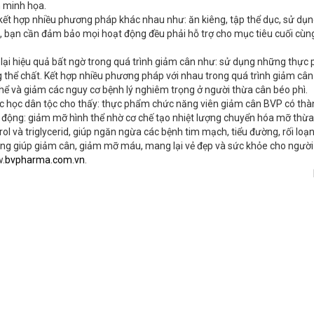
h minh họa.
ết hợp nhiều phương pháp khác nhau như: ăn kiêng, tập thể dục, sử dụn
 bạn cần đảm bảo mọi hoạt động đều phải hỗ trợ cho mục tiêu cuối cùn
 lại hiệu quả bất ngờ trong quá trình giảm cân như: sử dụng những thực 
 thể chất. Kết hợp nhiều phương pháp với nhau trong quá trình giảm cân
thể và giảm các nguy cơ bệnh lý nghiêm trọng ở người thừa cân béo phì.
c học dân tộc cho thấy: thực phẩm chức năng viên giảm cân BVP có th
ác động: giảm mỡ hình thể nhờ cơ chế tạo nhiệt lượng chuyển hóa mỡ thừa
ol và triglycerid, giúp ngăn ngừa các bệnh tim mạch, tiểu đường, rối loạ
ng giúp giảm cân, giảm mỡ máu, mang lại vẻ đẹp và sức khỏe cho người
w.
bvpharma.com.vn
.