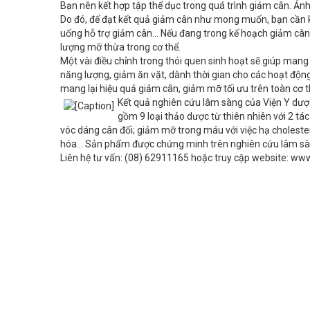
Bạn nên kết hợp tập thể dục trong quá trình giảm cân. Ản
Do đó, để đạt kết quả giảm cân như mong muốn, bạn cần k
uống hỗ trợ giảm cân… Nếu đang trong kế hoạch giảm cân,
lượng mỡ thừa trong cơ thể.
Một vài điều chỉnh trong thói quen sinh hoạt sẽ giúp mang
năng lượng, giảm ăn vặt, dành thời gian cho các hoạt động
mang lại hiệu quả giảm cân, giảm mỡ tối ưu trên toàn cơ 
Kết quả nghiên cứu lâm sàng của Viện Y dượ
gồm 9 loại thảo dược từ thiên nhiên với 2 t
vóc dáng cân đối; giảm mỡ trong máu với việc hạ cholester
hóa... Sản phẩm được chứng minh trên nghiên cứu lâm sà
Liên hệ tư vấn: (08) 62911165 hoặc truy cập website: ww