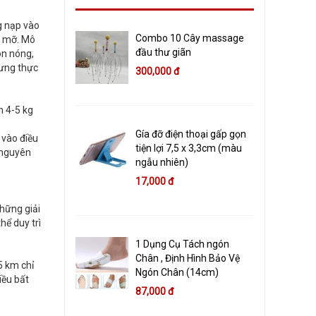
g nạp vào
Combo 10 Cây massage
ô mỡ. Mô
đầu thư giãn
ôn nóng,
hưng thực
300,000 đ
m 4-5 kg
Gía đỡ điện thoại gấp gọn
 vào điều
tiện lợi 7,5 x 3,3cm (màu
 nguyên
ngẫu nhiên)
17,000 đ
những giải
ể duy trì
1 Dụng Cụ Tách ngón
Chân , Định Hình Bảo Vệ
5 km chỉ
Ngón Chân (14cm)
iều bất
87,000 đ