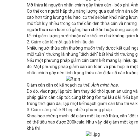
Mỡ thừa là nguyên nhân chính gây thừa cân - béo phì. Ản
Cơ thể con người hấp thụ năng lượng qua quá trình ăn uố
cao hơn tổng lượng tiêu hao, cơ thể sẽ biến khối năng lư
mỡ tích lũy nhiều trong cơ thể dẫn đến thừa cân và những
người thừa cân luôn cố gắng hạn chế ăn hoặc dùng các ph
tế chỉ giảm lượng nước hoặc các khối cơ chứ không giảm l
2. Giảm cân là một quá trình lâu dài
Nhiều người thừa cân thường muốn thấy được kết quả ngay
mỗi tuần" thường là những "đích đến" bất khả thi thường g
Nếu một phương pháp giảm cân cam kết mang lại hiệu quả n
đó. Một phương pháp giảm cân an toàn và phù hợp là một c
nhân chính gây nên tình trạng thừa cân ở đa số các trường
Giảm cân cần có kế hoạch cụ thể.
Ảnh minh họa.
Do đó, việc ngay lập tức làm thay đổi thói quen ăn uống và
pháp giảm cân cấp tốc cũng không tồn tại lâu dài. Nếu b
trong thời gian dài, lập một kế hoạch giảm cân khả thi và ki
3. Giảm cân phải kết hợp nhiều phương pháp
Khoa học chứng minh, để giảm một kg mỡ thừa, cần "đốt ch
có thể tiêu hao được 200kcalo. Như vậy, để giảm một kg mỡ
khả thi.