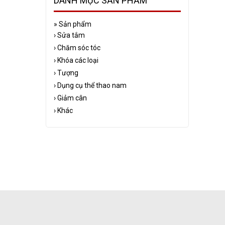
DANH MỤC SẢN PHẨM
»
Sản phẩm
›
Sửa tắm
›
Chăm sóc tóc
›
Khóa các loại
›
Tượng
›
Dụng cụ thể thao nam
›
Giảm cân
›
Khác