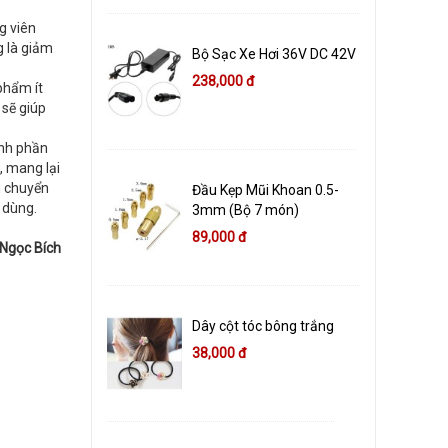
g viên
g là giảm
Bộ Sạc Xe Hơi 36V DC 42V
238,000 đ
phẩm ít
 sẽ giúp
ành phần
, mang lại
n chuyển
Đầu Kẹp Mũi Khoan 0.5-
 dùng.
3mm (Bộ 7 món)
89,000 đ
Ngọc Bích
Dây cột tóc bông trắng
38,000 đ