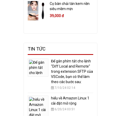
Cọ bàn chải tán kem nền
siêu mềm mịn
39,000 đ
TIN TỨC
​Để gán phím tắt cho lệnh
"Diff Local and Remote"
trong extension SFTP của
VSCode, bạn có thể làm
theo các bước sau:
7/10/24 02:14
hiểu về Amazon Linux 1
cài đặt mở rộng
6/20/24 03:51