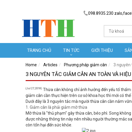
098.8935.230 zalo,fac
TRANG CHỦ
TIN TỨC
GIỚI THIỆU
SẢ
Home
Articles
Phương pháp giảm cân
3 nguyên 
3 NGUYÊN TẮC GIẢM CÂN AN TOÀN VÀ HIỆU
(Jul 27, 2018)
Thừa cân không chỉ ảnh hưởng đến yếu tố thẩm m
giảm cân cần thực hiện trên cơ sở khoa học thì mới có thể
Dưới đây là 3 nguyên tắc mà người thừa cân cần nắm vững
1. Giảm cân là phải giảm mỡ thừa
Mỡ thừa là "thủ phạm" gây thừa cân, béo phì. Song không 
được những thông tin này nên nhiều người thường mắc sai
còn tổn hại đến sức khỏe.