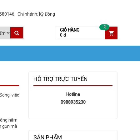
3580146
Chi nhánh: Kỳ Đồng
[0]
GIỎ HÀNG
0 đ
HỖ TRỢ TRỰC TUYẾN
Hotline
Song, việc
0988935230
không nắm
on gọn mà
SẢN PHẨM