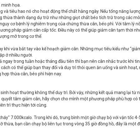
h minh họa.
ng và tiêu hao nó cho hoạt động thể chất hằng ngày. Nếu tổng năng lượn
ợng thừa thành dạng dự trữ như những giọt chất béo tích trữ trong các m
 nguy cơ bệnh lý nghiêm trọng của chứng thừa cân, béo phì. Với tâm lý n
ương pháp giảm cân cấp tốc. Điều này có thể giúp giảm cân tạm thời n
ượng mỡ trong cơ thể.
 khi vừa bắt tay vào kế hoạch giảm cân. Những mục tiêu kiểu như "giả
ặp ở nhiều người.
gay trong tuần hoặc tháng đầu tiên thì bạn nên cân nhắc trước khi tin
ách có thể giúp bạn thay đổi và duy trì thói quen ăn uống và sinh hoạt,
 hợp thừa cân, béo phì hiện nay.
 sinh hoạt thường không thể duy trì. Bởi vậy, những kết quả mang lại từ 
ạn quyết tâm giảm cân, hãy chọn cho mình một phương pháp phù hợp có th
ên trì thực hiện tới cùng.
áy" 7.000kcalo. Trong khi dó, trung bình một giờ chạy bộ với vận tốc 4-
 thừa, bạn cần chạy bộ liên tục trong vòng 35 giờ đồng hồ, đây là một đ