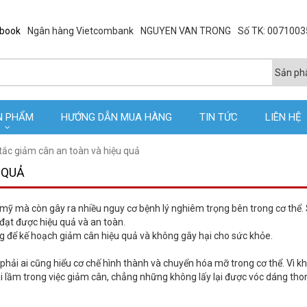
ebook
Ngân hàng Vietcombank
NGUYEN VAN TRONG
Số TK: 007100
N PHẨM
HƯỚNG DẪN MUA HÀNG
TIN TỨC
LIÊN HỆ
tắc giảm cân an toàn và hiệu quả
 QUẢ
ỹ mà còn gây ra nhiều nguy cơ bệnh lý nghiêm trọng bên trong cơ thể. 
 đạt được hiệu quả và an toàn.
 để kế hoạch giảm cân hiệu quả và không gây hại cho sức khỏe.
phải ai cũng hiểu cơ chế hình thành và chuyển hóa mỡ trong cơ thể. Vì 
 lầm trong việc giảm cân, chẳng những không lấy lại được vóc dáng th