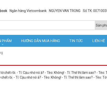
ebook
Ngân hàng Vietcombank
NGUYEN VAN TRONG
Số TK: 007100
N PHẨM
HƯỚNG DẪN MUA HÀNG
TIN TỨC
LIÊN HỆ
ng
 chết rồi. - Tí: Cậu nhớ nó à? - Tèo: Không! - Tí: Thế thì làm sao? - Tèo: T
hết rồi. - Tí: Cậu nhớ nó à? - Tèo: Không! - Tí: Thế thì làm sao? - Tèo: Tớ 