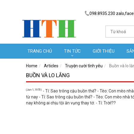
098.8935.230 zalo,fac
TRANG CHỦ
TIN TỨC
GIỚI THIỆU
SẢ
Home
Articles
Truyện cười tình yêu
Buồn và lo lắ
BUỒN VÀ LO LẮNG
(Jan 1, 1970)
- Tí: Sao trông cậu buồn thế? - Tèo: Con mèo nhà tớ
từ nay - Tí: Sao trông cậu buồn thế? - Tèo: Con mèo nhà tớ c
nay không ai chịu tội ăn vụng thay tớ. - Tí: Trời!??