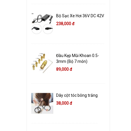
Bộ Sạc Xe Hơi 36V DC 42V
238,000 đ
Đầu Kẹp Mũi Khoan 0.5-
3mm (Bộ 7 món)
89,000 đ
Dây cột tóc bông trắng
38,000 đ