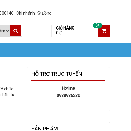
3580146
Chi nhánh: Kỳ Đồng
[0]
GIỎ HÀNG
0 đ
HỖ TRỢ TRỰC TUYẾN
Hotline
ớ chỉ lo
chỉ lo từ
0988935230
SẢN PHẨM