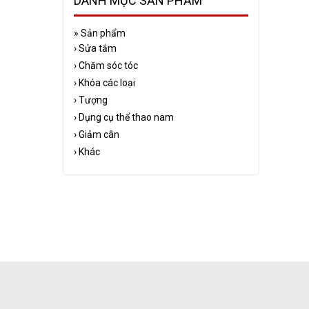
DANH MỤC SẢN PHẨM
»
Sản phẩm
›
Sửa tắm
›
Chăm sóc tóc
›
Khóa các loại
›
Tượng
›
Dụng cụ thể thao nam
›
Giảm cân
›
Khác