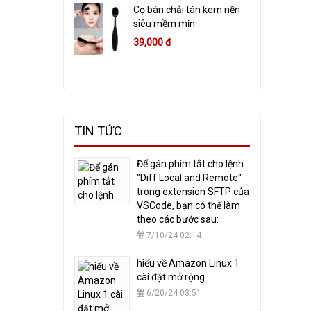
Cọ bàn chải tán kem nền
siêu mềm mịn
39,000 đ
TIN TỨC
​Để gán phím tắt cho lệnh
"Diff Local and Remote"
trong extension SFTP của
VSCode, bạn có thể làm
theo các bước sau:
7/10/24 02:14
hiểu về Amazon Linux 1
cài đặt mở rộng
6/20/24 03:51