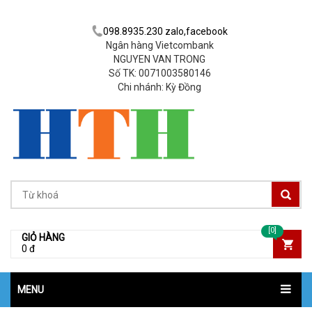
098.8935.230 zalo,facebook
Ngân hàng Vietcombank
NGUYEN VAN TRONG
Số TK: 0071003580146
Chi nhánh: Kỳ Đồng
[0]
GIỎ HÀNG
0 đ
MENU