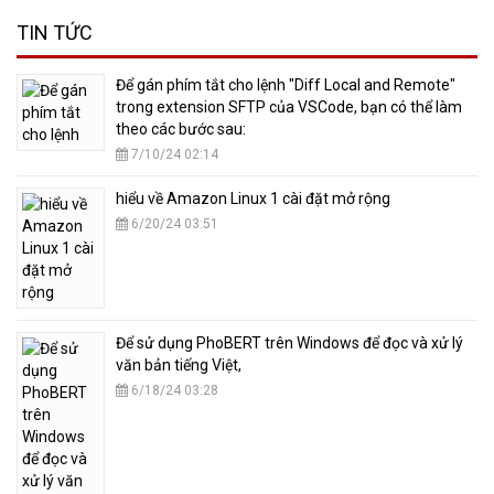
TIN TỨC
​Để gán phím tắt cho lệnh "Diff Local and Remote"
trong extension SFTP của VSCode, bạn có thể làm
theo các bước sau:
7/10/24 02:14
hiểu về Amazon Linux 1 cài đặt mở rộng
6/20/24 03:51
​Để sử dụng PhoBERT trên Windows để đọc và xử lý
văn bản tiếng Việt,
6/18/24 03:28