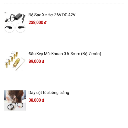
Bộ Sạc Xe Hơi 36V DC 42V
238,000 đ
Đầu Kẹp Mũi Khoan 0.5-3mm (Bộ 7 món)
89,000 đ
Dây cột tóc bông trắng
38,000 đ