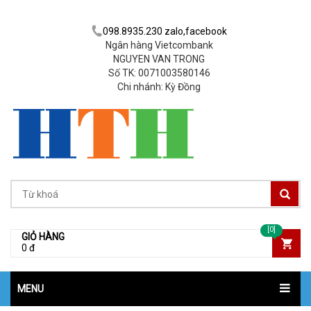
098.8935.230 zalo,facebook
Ngân hàng Vietcombank
NGUYEN VAN TRONG
Số TK: 0071003580146
Chi nhánh: Kỳ Đồng
[0]
GIỎ HÀNG
0 đ
MENU