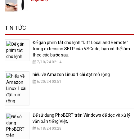
TIN TỨC
​Để gán phím tắt cho lệnh "Diff Local and Remote"
trong extension SFTP của VSCode, bạn có thể làm
theo các bước sau:
7/10/24 02:14
hiểu về Amazon Linux 1 cài đặt mở rộng
6/20/24 03:51
​Để sử dụng PhoBERT trên Windows để đọc và xử lý
văn bản tiếng Việt,
6/18/24 03:28