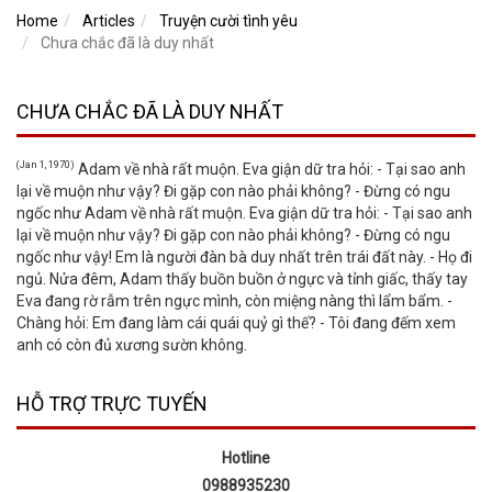
Home
Articles
Truyện cười tình yêu
Chưa chắc đã là duy nhất
CHƯA CHẮC ĐÃ LÀ DUY NHẤT
(Jan 1, 1970)
Adam về nhà rất muộn. Eva giận dữ tra hỏi: - Tại sao anh
lại về muộn như vậy? Đi gặp con nào phải không? - Đừng có ngu
ngốc như Adam về nhà rất muộn. Eva giận dữ tra hỏi: - Tại sao anh
lại về muộn như vậy? Đi gặp con nào phải không? - Đừng có ngu
ngốc như vậy! Em là người đàn bà duy nhất trên trái đất này. - Họ đi
ngủ. Nửa đêm, Adam thấy buồn buồn ở ngực và tỉnh giấc, thấy tay
Eva đang rờ rẫm trên ngực mình, còn miệng nàng thì lẩm bẩm. -
Chàng hỏi: Em đang làm cái quái quỷ gì thế? - Tôi đang đếm xem
anh có còn đủ xương sườn không.
HỖ TRỢ TRỰC TUYẾN
Hotline
0988935230