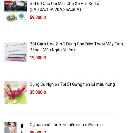
Set 60 Cầu Chì Mini Cho Xe Hơi, Xe Tải
(5A,10A,15A,20A,25A,30A)
59,000 đ
Bút Cảm Ứng 2 In 1 Dùng Cho Điện Thoại Máy Tính
Bảng ( Màu Ngẫu Nhiên)
19,000 đ
Dụng Cụ Nghiền Tỏi Ớt Gừng tiện lợi màu hồng
35,000 đ
Cọ bàn chải tán kem nền siêu mềm mịn
39,000 đ