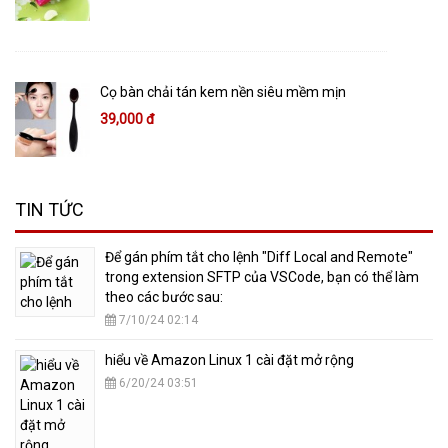
Cọ bàn chải tán kem nền siêu mềm mịn
39,000 đ
TIN TỨC
​Để gán phím tắt cho lệnh "Diff Local and Remote"
trong extension SFTP của VSCode, bạn có thể làm
theo các bước sau:
7/10/24 02:14
hiểu về Amazon Linux 1 cài đặt mở rộng
6/20/24 03:51