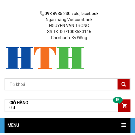
098.8935.230 zalo,facebook
Ngân hàng Vietcombank
NGUYEN VAN TRONG
Số TK: 0071003580146
Chi nhánh: Kỳ Đồng
[0]
GIỎ HÀNG
0 đ
MENU