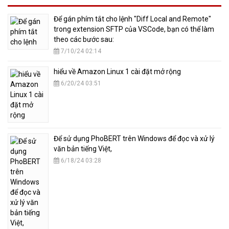
​Để gán phím tắt cho lệnh "Diff Local and Remote"
trong extension SFTP của VSCode, bạn có thể làm
theo các bước sau:
7/10/24 02:14
hiểu về Amazon Linux 1 cài đặt mở rộng
6/20/24 03:51
​Để sử dụng PhoBERT trên Windows để đọc và xử lý
văn bản tiếng Việt,
6/18/24 03:28