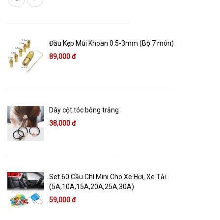
Đầu Kẹp Mũi Khoan 0.5-3mm (Bộ 7 món)
89,000 đ
Dây cột tóc bông trắng
38,000 đ
Set 60 Cầu Chì Mini Cho Xe Hơi, Xe Tải
(5A,10A,15A,20A,25A,30A)
59,000 đ