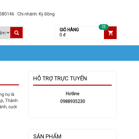
3580146
Chi nhánh: Kỳ Đồng
[0]
GIỎ HÀNG
0 đ
HỖ TRỢ TRỰC TUYẾN
Hotline
ng nọ là
ập, Thành
0988935230
ành, cưới
SẢN PHẨM