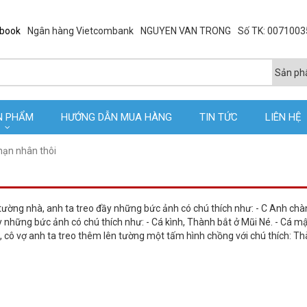
ebook
Ngân hàng Vietcombank
NGUYEN VAN TRONG
Số TK: 007100
N PHẨM
HƯỚNG DẪN MUA HÀNG
TIN TỨC
LIÊN HỆ
nạn nhân thôi
ường nhà, anh ta treo đầy những bức ảnh có chú thích như: - C Anh chà
y những bức ảnh có chú thích như: - Cá kình, Thành bắt ở Mũi Né. - Cá m
ưới, cô vợ anh ta treo thêm lên tường một tấm hình chồng với chú thích: Th