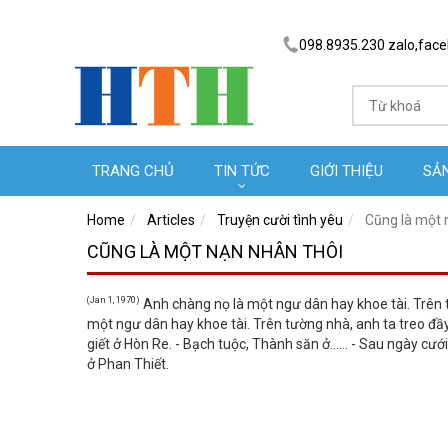
098.8935.230 zalo,fac
TRANG CHỦ
TIN TỨC
GIỚI THIỆU
SẢ
Home
Articles
Truyện cười tình yêu
Cũng là một 
CŨNG LÀ MỘT NẠN NHÂN THÔI
(Jan 1, 1970)
Anh chàng nọ là một ngư dân hay khoe tài. Trên t
một ngư dân hay khoe tài. Trên tường nhà, anh ta treo đầ
giết ở Hòn Re. - Bạch tuộc, Thành săn ở...... - Sau ngày c
ở Phan Thiết.