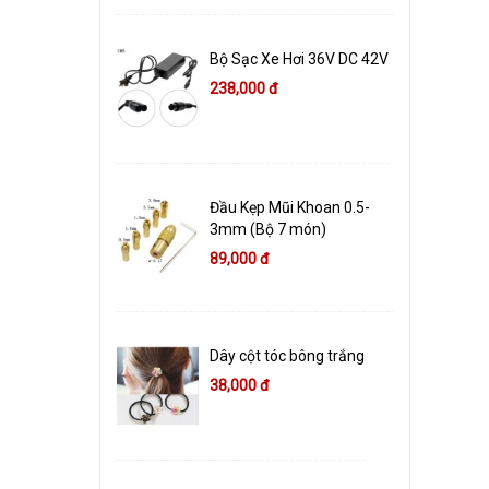
Bộ Sạc Xe Hơi 36V DC 42V
238,000 đ
Đầu Kẹp Mũi Khoan 0.5-
3mm (Bộ 7 món)
89,000 đ
Dây cột tóc bông trắng
38,000 đ