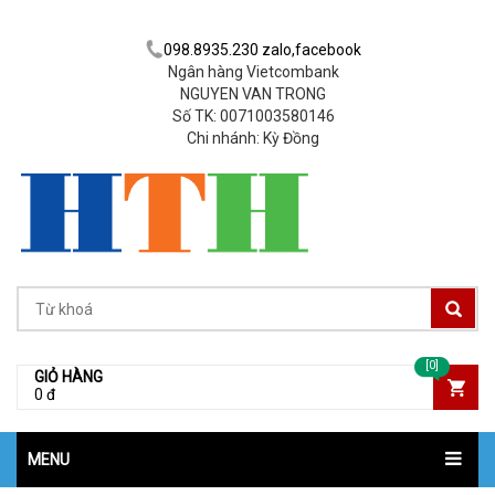
098.8935.230 zalo,facebook
Ngân hàng Vietcombank
NGUYEN VAN TRONG
Số TK: 0071003580146
Chi nhánh: Kỳ Đồng
[0]
GIỎ HÀNG
0 đ
MENU