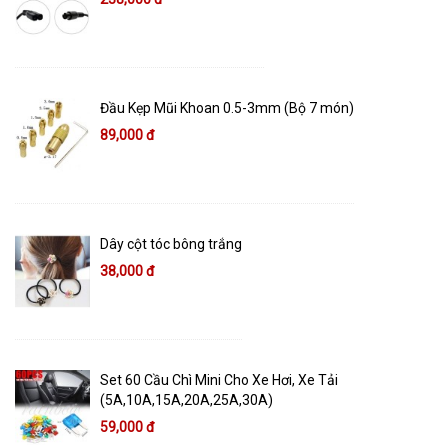
Đầu Kẹp Mũi Khoan 0.5-3mm (Bộ 7 món)
89,000 đ
Dây cột tóc bông trắng
38,000 đ
Set 60 Cầu Chì Mini Cho Xe Hơi, Xe Tải
(5A,10A,15A,20A,25A,30A)
59,000 đ