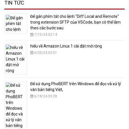
TIN TỨC
​Để gán phím tắt cho lệnh "Diff Local and Remote"
trong extension SFTP của VSCode, bạn có thể làm
theo các bước sau:
7/10/24 02:14
hiểu về Amazon Linux 1 cài đặt mở rộng
6/20/24 03:51
​Để sử dụng PhoBERT trên Windows để đọc và xử lý
văn bản tiếng Việt,
6/18/24 03:28