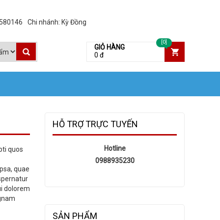
3580146
Chi nhánh: Kỳ Đồng
[0]
GIỎ HÀNG
0 đ
HỖ TRỢ TRỰC TUYẾN
Hotline
pti quos
0988935230
ipsa, quae
aspernatur
ui dolorem
agnam
SẢN PHẨM