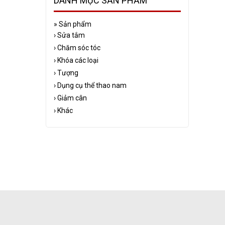
DANH MỤC SẢN PHẨM
»
Sản phẩm
›
Sửa tắm
›
Chăm sóc tóc
›
Khóa các loại
›
Tượng
›
Dụng cụ thể thao nam
›
Giảm cân
›
Khác