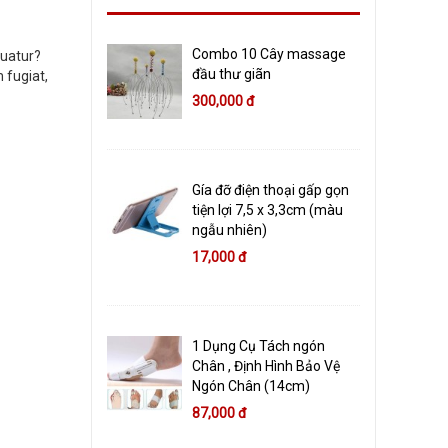
Combo 10 Cây massage
quatur?
đầu thư giãn
 fugiat,
300,000 đ
Gía đỡ điện thoại gấp gọn
tiện lợi 7,5 x 3,3cm (màu
ngẫu nhiên)
17,000 đ
1 Dụng Cụ Tách ngón
Chân , Định Hình Bảo Vệ
Ngón Chân (14cm)
87,000 đ