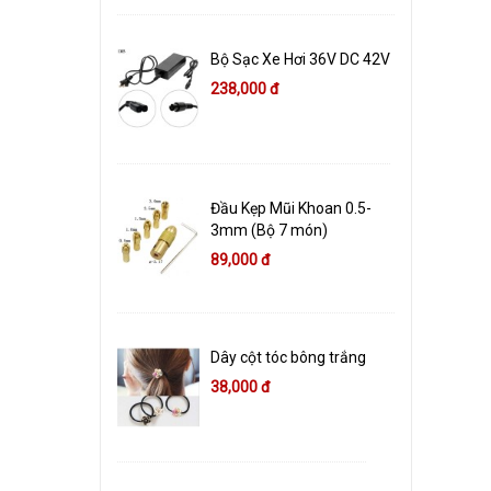
Bộ Sạc Xe Hơi 36V DC 42V
238,000 đ
Đầu Kẹp Mũi Khoan 0.5-
3mm (Bộ 7 món)
89,000 đ
Dây cột tóc bông trắng
38,000 đ