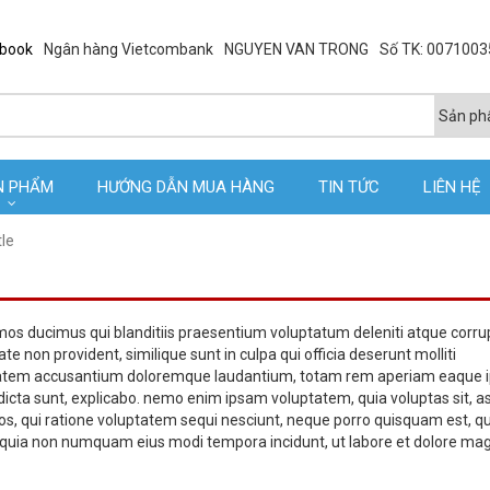
ebook
Ngân hàng Vietcombank
NGUYEN VAN TRONG
Số TK: 007100
N PHẨM
HƯỚNG DẪN MUA HÀNG
TIN TỨC
LIÊN HỆ
tle
mos ducimus qui blanditiis praesentium voluptatum deleniti atque corru
te non provident, similique sunt in culpa qui officia deserunt molliti
uptatem accusantium doloremque laudantium, totam rem aperiam eaque 
ae dicta sunt, explicabo. nemo enim ipsam voluptatem, quia voluptas sit, 
eos, qui ratione voluptatem sequi nesciunt, neque porro quisquam est, q
 sed quia non numquam eius modi tempora incidunt, ut labore et dolore m