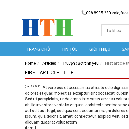
098.8935.230 zalo,fac
TRANG CHỦ
TIN TỨC
GIỚI THIỆU
SẢ
Home
Articles
Truyện cười tình yêu
First article ti
FIRST ARTICLE TITLE
(Jan 28, 2016)
At vero eos et accusamus et iusto odio dignissi
dolores et quas molestias excepturi sint occaecati cupidita
Sed ut perspiciatis
, unde omnis iste natus error sit vol
ab illo inventore veritatis et quasi architecto beatae vit
aut odit aut fugit, sed quia consequuntur magni dolores 
ipsum, quia dolor sit, amet, consectetur, adipisci velit,
aliquam quaerat voluptatem.
item 1