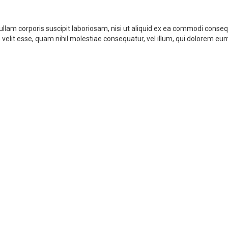
lam corporis suscipit laboriosam, nisi ut aliquid ex ea commodi conse
 velit esse, quam nihil molestiae consequatur, vel illum, qui dolorem eum