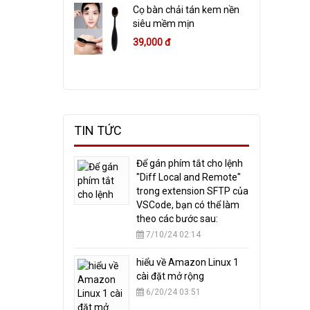
Cọ bàn chải tán kem nền
siêu mềm mịn
39,000 đ
TIN TỨC
​Để gán phím tắt cho lệnh
"Diff Local and Remote"
trong extension SFTP của
VSCode, bạn có thể làm
theo các bước sau:
7/10/24 02:14
hiểu về Amazon Linux 1
cài đặt mở rộng
6/20/24 03:51