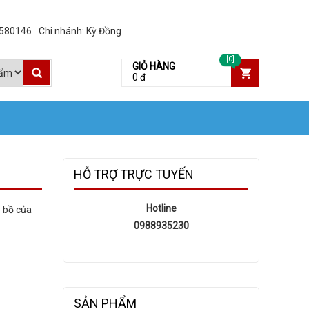
3580146
Chi nhánh: Kỳ Đồng
[0]
GIỎ HÀNG
0 đ
HỖ TRỢ TRỰC TUYẾN
Hotline
o bồ của
0988935230
SẢN PHẨM