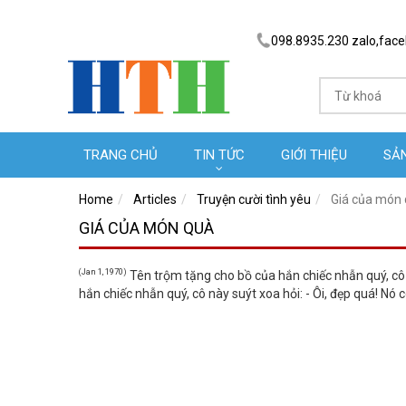
098.8935.230 zalo,fac
TRANG CHỦ
TIN TỨC
GIỚI THIỆU
SẢ
Home
Articles
Truyện cười tình yêu
Giá của món
GIÁ CỦA MÓN QUÀ
(Jan 1, 1970)
Tên trộm tặng cho bồ của hắn chiếc nhẫn quý, cô n
hắn chiếc nhẫn quý, cô này suýt xoa hỏi: - Ôi, đẹp quá! Nó c