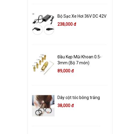
Bộ Sạc Xe Hơi 36V DC 42V
238,000 đ
Đầu Kẹp Mũi Khoan 0.5-
3mm (Bộ 7 món)
89,000 đ
Dây cột tóc bông trắng
38,000 đ