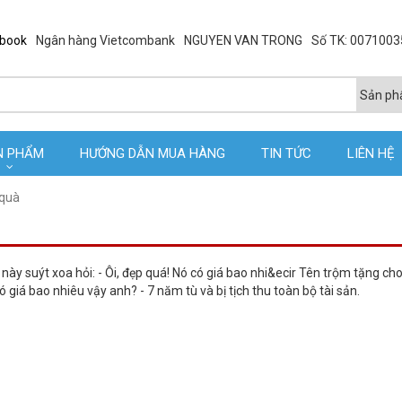
ebook
Ngân hàng Vietcombank
NGUYEN VAN TRONG
Số TK: 007100
N PHẨM
HƯỚNG DẪN MUA HÀNG
TIN TỨC
LIÊN HỆ
 quà
ày suýt xoa hỏi: - Ôi, đẹp quá! Nó có giá bao nhi&ecir Tên trộm tặng ch
ó giá bao nhiêu vậy anh? - 7 năm tù và bị tịch thu toàn bộ tài sản.