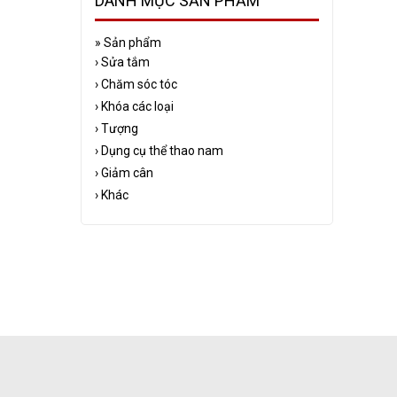
DANH MỤC SẢN PHẨM
»
Sản phẩm
›
Sửa tắm
›
Chăm sóc tóc
›
Khóa các loại
›
Tượng
›
Dụng cụ thể thao nam
›
Giảm cân
›
Khác