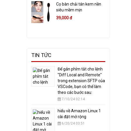
Cọ bàn chải tán kem nền
siêu mềm mịn
39,000 đ
TIN TỨC
​Để gán phím tắt cho lệnh
"Diff Local and Remote"
trong extension SFTP của
VSCode, bạn có thể làm
theo các bước sau:
7/10/24 02:14
hiểu về Amazon Linux 1
cài đặt mở rộng
6/20/24 03:51