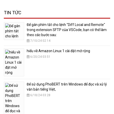
TIN TỨC
​Để gán phím tắt cho lệnh "Diff Local and Remote"
trong extension SFTP của VSCode, bạn có thể làm
theo các bước sau:
7/10/24 02:14
hiểu về Amazon Linux 1 cài đặt mở rộng
6/20/24 03:51
​Để sử dụng PhoBERT trên Windows để đọc và xử lý
văn bản tiếng Việt,
6/18/24 03:28