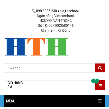
098.8935.230 zalo,facebook
Ngân hàng Vietcombank
NGUYEN VAN TRONG
Số TK: 0071003580146
Chi nhánh: Kỳ Đồng
[0]
GIỎ HÀNG
0 đ
MENU