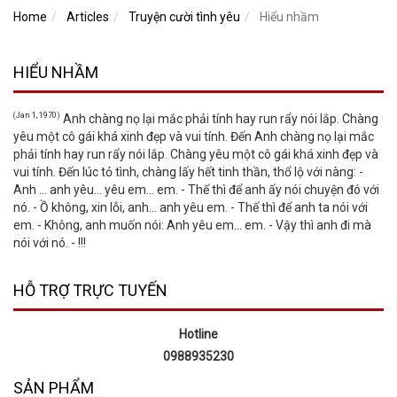
Home
Articles
Truyện cười tình yêu
Hiểu nhầm
HIỂU NHẦM
(Jan 1, 1970)
Anh chàng nọ lại mắc phải tính hay run rẩy nói lắp. Chàng
yêu một cô gái khá xinh đẹp và vui tính. Đến Anh chàng nọ lại mắc
phải tính hay run rẩy nói lắp. Chàng yêu một cô gái khá xinh đẹp và
vui tính. Đến lúc tỏ tình, chàng lấy hết tinh thần, thổ lộ với nàng: -
Anh ... anh yêu... yêu em... em. - Thế thì để anh ấy nói chuyện đó với
nó. - Ồ không, xin lỗi, anh... anh yêu em. - Thế thì để anh ta nói với
em. - Không, anh muốn nói: Anh yêu em... em. - Vậy thì anh đi mà
nói với nó. - !!!
HỖ TRỢ TRỰC TUYẾN
Hotline
0988935230
SẢN PHẨM