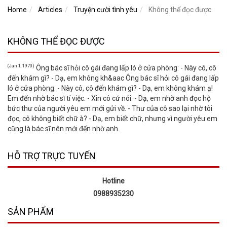
Home
Articles
Truyện cười tình yêu
Không thể đọc được
KHÔNG THỂ ĐỌC ĐƯỢC
(Jan 1, 1970)
Ông bác sĩ hỏi cô gái đang lấp ló ở cửa phòng: - Này cô, cô
đến khám gì? - Dạ, em không kh&aac Ông bác sĩ hỏi cô gái đang lấp
ló ở cửa phòng: - Này cô, cô đến khám gì? - Dạ, em không khám ạ!
Em đến nhờ bác sĩ tí việc. - Xin cô cứ nói. - Dạ, em nhờ anh đọc hộ
bức thư của người yêu em mới gửi về. - Thư của cô sao lại nhờ tôi
đọc, cô không biết chữ à? - Dạ, em biết chữ, nhưng vì người yêu em
cũng là bác sĩ nên mới đến nhờ anh.
HỖ TRỢ TRỰC TUYẾN
Hotline
0988935230
SẢN PHẨM