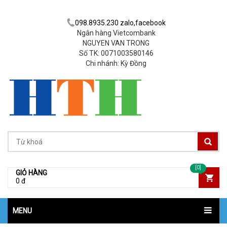
098.8935.230 zalo,facebook
Ngân hàng Vietcombank
NGUYEN VAN TRONG
Số TK: 0071003580146
Chi nhánh: Kỳ Đồng
[0]
GIỎ HÀNG
0 đ
MENU