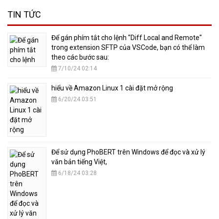
TIN TỨC
​Để gán phím tắt cho lệnh "Diff Local and Remote"
trong extension SFTP của VSCode, bạn có thể làm
theo các bước sau:
7/10/24 02:14
hiểu về Amazon Linux 1 cài đặt mở rộng
6/20/24 03:51
​Để sử dụng PhoBERT trên Windows để đọc và xử lý
văn bản tiếng Việt,
6/18/24 03:28