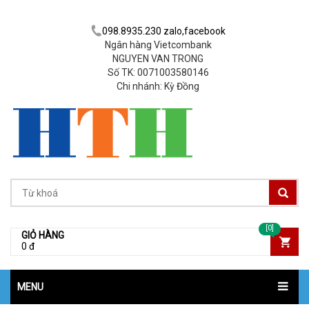
098.8935.230 zalo,facebook
Ngân hàng Vietcombank
NGUYEN VAN TRONG
Số TK: 0071003580146
Chi nhánh: Kỳ Đồng
[0]
GIỎ HÀNG
0 đ
MENU