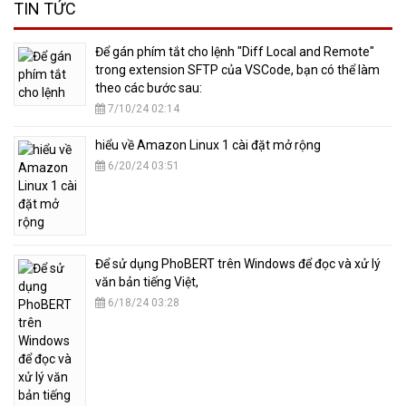
TIN TỨC
​Để gán phím tắt cho lệnh "Diff Local and Remote"
trong extension SFTP của VSCode, bạn có thể làm
theo các bước sau:
7/10/24 02:14
hiểu về Amazon Linux 1 cài đặt mở rộng
6/20/24 03:51
​Để sử dụng PhoBERT trên Windows để đọc và xử lý
văn bản tiếng Việt,
6/18/24 03:28