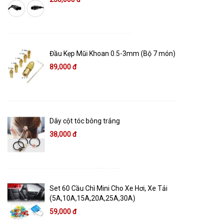
Đầu Kẹp Mũi Khoan 0.5-3mm (Bộ 7 món)
89,000 đ
Dây cột tóc bông trắng
38,000 đ
Set 60 Cầu Chì Mini Cho Xe Hơi, Xe Tải
(5A,10A,15A,20A,25A,30A)
59,000 đ