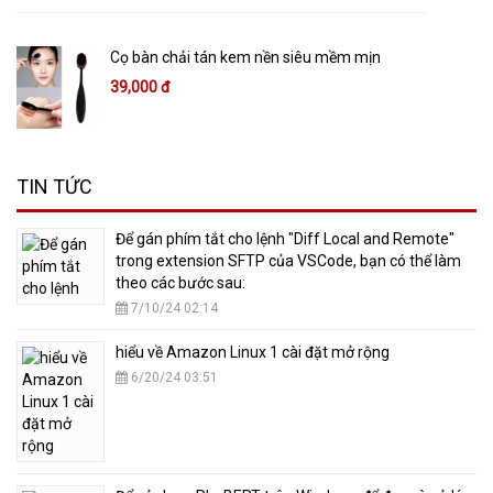
Cọ bàn chải tán kem nền siêu mềm mịn
39,000 đ
TIN TỨC
​Để gán phím tắt cho lệnh "Diff Local and Remote"
trong extension SFTP của VSCode, bạn có thể làm
theo các bước sau:
7/10/24 02:14
hiểu về Amazon Linux 1 cài đặt mở rộng
6/20/24 03:51