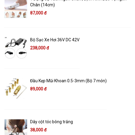
Chân (14cm)
87,000 đ
Bộ Sạc Xe Hơi 36V DC 42V
238,000 đ
Đầu Kẹp Mũi Khoan 0.5-3mm (Bộ 7 món)
89,000 đ
Dây cột tóc bông trắng
38,000 đ