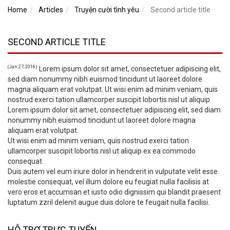
Home
Articles
Truyện cười tình yêu
Second article title
SECOND ARTICLE TITLE
(Jan 27, 2016)
Lorem ipsum dolor sit amet, consectetuer adipiscing elit,
sed diam nonummy nibh euismod tincidunt ut laoreet dolore
magna aliquam erat volutpat. Ut wisi enim ad minim veniam, quis
nostrud exerci tation ullamcorper suscipit lobortis nisl ut aliquip
Lorem ipsum dolor sit amet, consectetuer adipiscing elit, sed diam
nonummy nibh euismod tincidunt ut laoreet dolore magna
aliquam erat volutpat.
Ut wisi enim ad minim veniam, quis nostrud exerci tation
ullamcorper suscipit lobortis nisl ut aliquip ex ea commodo
consequat.
Duis autem vel eum iriure dolor in hendrerit in vulputate velit esse
molestie consequat, vel illum dolore eu feugiat nulla facilisis at
vero eros et accumsan et iusto odio dignissim qui blandit praesent
luptatum zzril delenit augue duis dolore te feugait nulla facilisi.
HỖ TRỢ TRỰC TUYẾN