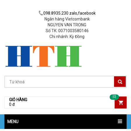
098.8935.230 zalo,facebook
Ngân hàng Vietcombank
NGUYEN VAN TRONG
Số TK: 0071003580146
Chi nhánh: Kỳ Đồng
[0]
GIỎ HÀNG
0 đ
MENU