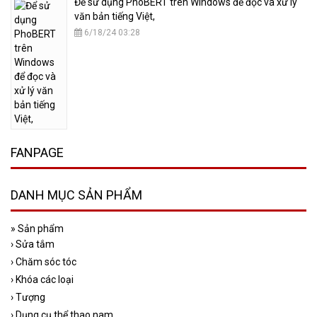
​Để sử dụng PhoBERT trên Windows để đọc và xử lý
văn bản tiếng Việt,
6/18/24 03:28
FANPAGE
DANH MỤC SẢN PHẨM
»
Sản phẩm
›
Sửa tắm
›
Chăm sóc tóc
›
Khóa các loại
›
Tượng
›
Dụng cụ thể thao nam