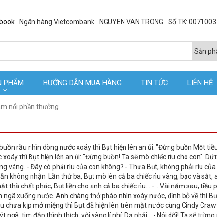
ebook
Ngân hàng Vietcombank
NGUYEN VAN TRONG
Số TK: 007100
N PHẨM
HƯỚNG DẪN MUA HÀNG
TIN TỨC
LIÊN HỆ
am nổi phần thưởng
 buồn rầu nhìn dòng nước xoáy thì Bụt hiện lên an ủi: "Đừng buồn Một tiều
oáy thì Bụt hiện lên an ủi: "Đừng buồn! Ta sẽ mò chiếc rìu cho con". Dứt 
ng vàng. - Đây có phải rìu của con không? - Thưa Bụt, không phải rìu của 
vẫn không nhận. Lần thứ ba, Bụt mò lên cả ba chiếc rìu vàng, bạc và sắt, 
thà chất phác, Bụt liền cho anh cả ba chiếc rìu... -... Vài năm sau, tiều 
 ngã xuống nước. Anh chàng thở phào nhìn xoáy nước, định bỏ về thì Bụt
phu chưa kịp mở miệng thì Bụt đã hiện lên trên mặt nước cùng Cindy Craw
ngã, tim đập thình thịch, vội vàng lí nhí: Dạ phải... - Nói dối! Ta sẽ trừng