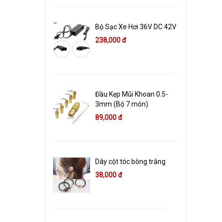
Bộ Sạc Xe Hơi 36V DC 42V
238,000 đ
Đầu Kẹp Mũi Khoan 0.5-
3mm (Bộ 7 món)
89,000 đ
Dây cột tóc bông trắng
38,000 đ