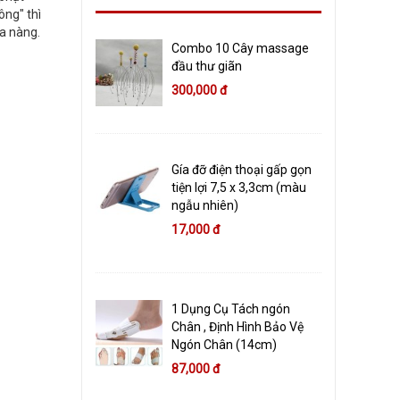
ông" thì
ba nàng.
Combo 10 Cây massage
đầu thư giãn
300,000 đ
Gía đỡ điện thoại gấp gọn
tiện lợi 7,5 x 3,3cm (màu
ngẫu nhiên)
17,000 đ
1 Dụng Cụ Tách ngón
Chân , Định Hình Bảo Vệ
Ngón Chân (14cm)
87,000 đ