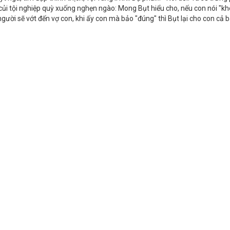
củi tội nghiệp quỳ xuống nghẹn ngào: Mong Bụt hiểu cho, nếu con nói "kh
người sẽ vớt đến vợ con, khi ấy con mà bảo "đúng" thì Bụt lại cho con cả 