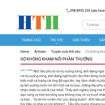
098.8935.230 zalo,fac
TRANG CHỦ
TIN TỨC
GIỚI THIỆU
SẢ
Home
Articles
Truyện cười tình yêu
Sợ không kh
SỢ KHÔNG KHAM NỔI PHẦN THƯỞNG
(Jan 1, 1970)
Một tiều phu bị rơi rìu xuống sông, anh đang ngồi
rơi rìu xuống sông, anh đang ngồi buồn rầu nhìn dòng nước x
biến mất và loáng cái ông đã ngoi lên, tay cầm chiếc rìu bằ
lại lặn xuống nước mò lên một cái rìu bạc, chàng tiều phu 
nhận chiếc rìu sắt là của mình. Thấy anh nghèo túng mà thật 
dạo cùng vợ trên bờ sông xưa, không may cô vợ trượt chân
ra bảo: - Ta sẽ mò vợ lên cho con, đừng buồn! - Anh tiều 
hỏi: Đây có phải vợ con không? - Tiều phu loạng choạng suýt 