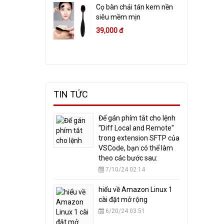
Cọ bàn chải tán kem nền
siêu mềm mịn
39,000 đ
TIN TỨC
​Để gán phím tắt cho lệnh
"Diff Local and Remote"
trong extension SFTP của
VSCode, bạn có thể làm
theo các bước sau:
7/10/24 02:14
hiểu về Amazon Linux 1
cài đặt mở rộng
6/20/24 03:51