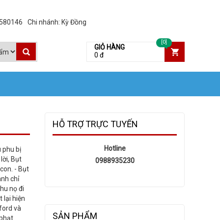
3580146
Chi nhánh: Kỳ Đồng
[0]
GIỎ HÀNG
0 đ
HỖ TRỢ TRỰC TUYẾN
Hotline
 phu bị
lời, Bụt
0988935230
con. - Bụt
anh chỉ
phu nọ đi
 lại hiện
ford và
SẢN PHẨM
 phạt