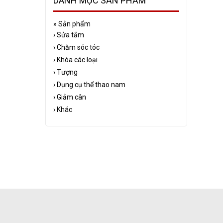
DANH MỤC SẢN PHẨM
»
Sản phẩm
›
Sửa tắm
›
Chăm sóc tóc
›
Khóa các loại
›
Tượng
›
Dụng cụ thể thao nam
›
Giảm cân
›
Khác