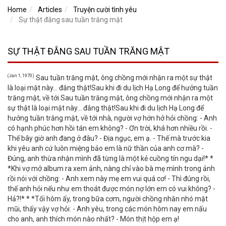
Home
Articles
Truyện cười tình yêu
Sự thật đắng sau tuần trăng mật
SỰ THẬT ĐẮNG SAU TUẦN TRĂNG MẬT
(Jan 1, 1970)
Sau tuần trăng mật, ông chồng mới nhận ra một sự thật
là loại mật này… đắng thật!Sau khi đi du lịch Hạ Long để hưởng tuần
trăng mật, về tới Sau tuần trăng mật, ông chồng mới nhận ra một
sự thật là loại mật này… đắng thật!Sau khi đi du lịch Hạ Long để
hưởng tuần trăng mật, về tới nhà, người vợ hớn hở hỏi chồng: - Anh
có hạnh phúc hơn hồi tán em không? - Ơn trời, khá hơn nhiều rồi. -
Thế bây giờ anh đang ở đâu? - Địa ngục, em ạ. - Thế mà trước kia
khi yêu anh cứ luôn miệng bảo em là nữ thần của anh cơ mà? -
Đúng, anh thừa nhận mình đã từng là một kẻ cuồng tín ngu dại!* *
*Khi vợ mở album ra xem ảnh, nàng chỉ vào bà mẹ mình trong ảnh
rồi nói với chồng: - Anh xem này mẹ em vui quá cơ! - Thì đúng rồi,
thế anh hỏi nếu như em thoát được món nợ lớn em có vui không? -
Hả?!* * *Tối hôm ấy, trong bữa cơm, người chồng nhăn nhó mặt
mũi, thấy vậy vợ hỏi: - Anh yêu, trong các món hôm nay em nấu
cho anh, anh thích món nào nhất? - Món thịt hộp em ạ!