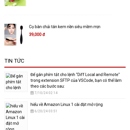
Cọ bàn chải tán kem nền siêu mềm mịn
39,000 đ
TIN TỨC
​Để gán phím tắt cho lệnh "Diff Local and Remote"
trong extension SFTP của VSCode, bạn có thể làm
theo các bước sau:
7/10/24 02:14
hiểu về Amazon Linux 1 cài đặt mở rộng
6/20/24 03:51