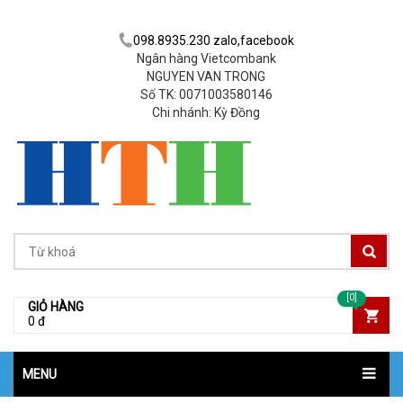
098.8935.230 zalo,facebook
Ngân hàng Vietcombank
NGUYEN VAN TRONG
Số TK: 0071003580146
Chi nhánh: Kỳ Đồng
[0]
GIỎ HÀNG
0 đ
MENU