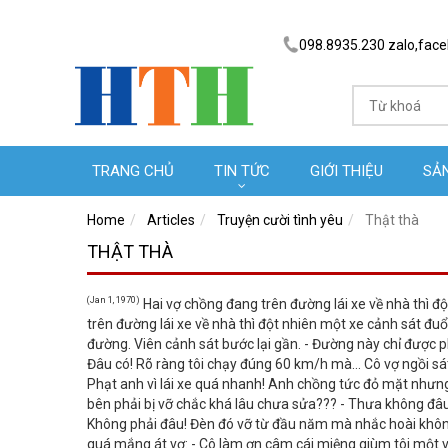
098.8935.230 zalo,fac
TRANG CHỦ
TIN TỨC
GIỚI THIỆU
SẢ
Home
Articles
Truyện cười tình yêu
Thật thà
THẬT THÀ
(Jan 1, 1970)
Hai vợ chồng đang trên đường lái xe về nhà thì độ
trên đường lái xe về nhà thì đột nhiên một xe cảnh sát đuổi
đường. Viên cảnh sát bước lại gần. - Đường này chỉ được 
Đâu có! Rõ ràng tôi chạy đúng 60 km/h mà... Cô vợ ngồi sát
Phạt anh vì lái xe quá nhanh! Anh chồng tức đỏ mặt nhưng 
bên phải bị vỡ chắc khá lâu chưa sửa??? - Thưa không đâu... H
Không phải đâu! Đèn đó vỡ từ đầu năm mà nhắc hoài khôn
quá mắng át vợ: - Cô làm ơn câm cái miệng giùm tôi một v