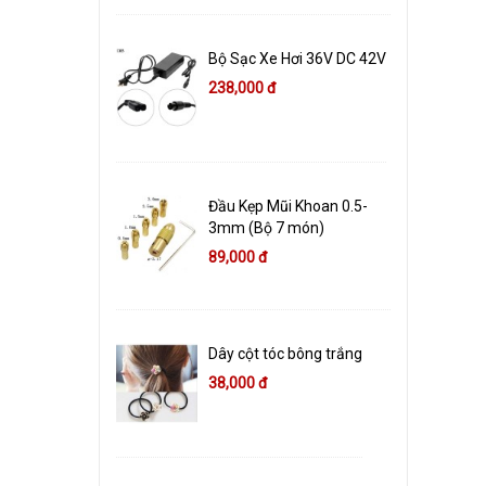
Bộ Sạc Xe Hơi 36V DC 42V
238,000 đ
Đầu Kẹp Mũi Khoan 0.5-
3mm (Bộ 7 món)
89,000 đ
Dây cột tóc bông trắng
38,000 đ