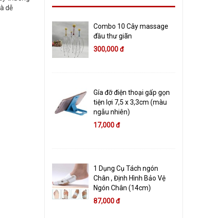
và dễ
Combo 10 Cây massage
đầu thư giãn
300,000 đ
Gía đỡ điện thoại gấp gọn
tiện lợi 7,5 x 3,3cm (màu
ngẫu nhiên)
17,000 đ
1 Dụng Cụ Tách ngón
Chân , Định Hình Bảo Vệ
Ngón Chân (14cm)
87,000 đ