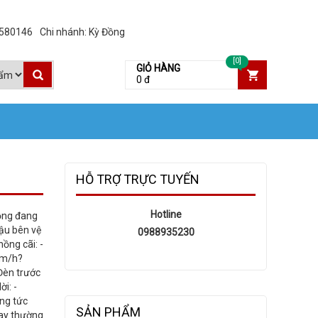
3580146
Chi nhánh: Kỳ Đồng
[0]
GIỎ HÀNG
0 đ
HỖ TRỢ TRỰC TUYẾN
Hotline
hồng đang
đậu bên vệ
0988935230
ồng cãi: -
 km/h?
 Đèn trước
ời: -
ng tức
SẢN PHẨM
hay thường