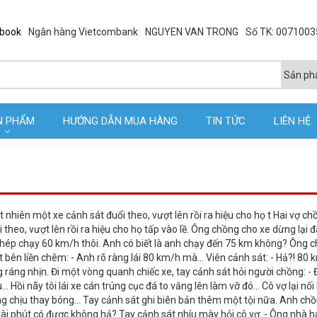
ebook
Ngân hàng Vietcombank
NGUYEN VAN TRONG
Số TK: 007100
N PHẨM
HƯỚNG DẪN MUA HÀNG
TIN TỨC
LIÊN HỆ
t nhiên một xe cảnh sát đuổi theo, vượt lên rồi ra hiệu cho họ t Hai vợ c
 theo, vượt lên rồi ra hiệu cho họ tấp vào lề. Ông chồng cho xe dừng lại 
phép chạy 60 km/h thôi. Anh có biết là anh chạy đến 75 km không? Ông ch
 bên liền chêm: - Anh rõ ràng lái 80 km/h mà... Viên cảnh sát: - Hả?! 80
ráng nhịn. Đi một vòng quanh chiếc xe, tay cảnh sát hỏi người chồng: -
ồi nãy tôi lái xe cán trúng cục đá to văng lên làm vỡ đó... Cô vợ lại nối l
g chịu thay bóng… Tay cảnh sát ghi biên bản thêm một tội nữa. Anh chồ
ài phút có được không hả? Tay cảnh sát nhíu mày hỏi cô vợ: - Ông nhà 