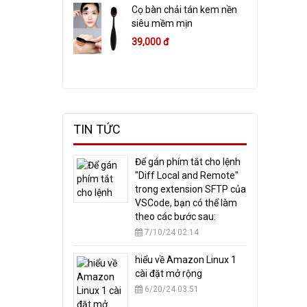
Cọ bàn chải tán kem nền
siêu mềm mịn
39,000 đ
TIN TỨC
​Để gán phím tắt cho lệnh
"Diff Local and Remote"
trong extension SFTP của
VSCode, bạn có thể làm
theo các bước sau:
7/10/24 02:14
hiểu về Amazon Linux 1
cài đặt mở rộng
6/20/24 03:51