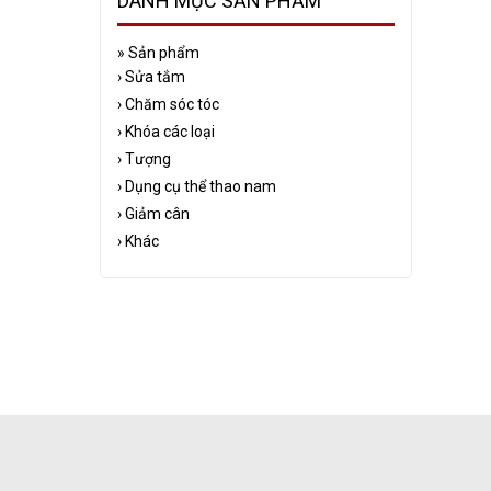
DANH MỤC SẢN PHẨM
»
Sản phẩm
›
Sửa tắm
›
Chăm sóc tóc
›
Khóa các loại
›
Tượng
›
Dụng cụ thể thao nam
›
Giảm cân
›
Khác