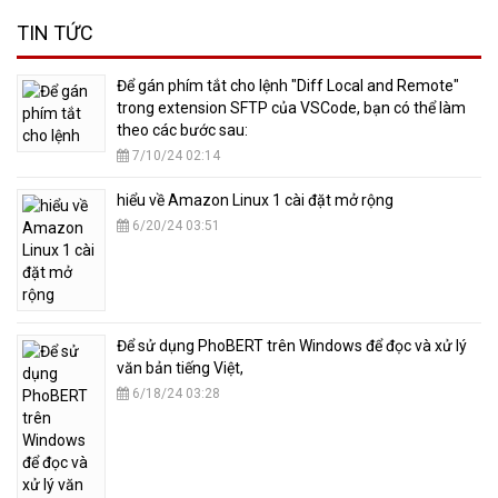
TIN TỨC
​Để gán phím tắt cho lệnh "Diff Local and Remote"
trong extension SFTP của VSCode, bạn có thể làm
theo các bước sau:
7/10/24 02:14
hiểu về Amazon Linux 1 cài đặt mở rộng
6/20/24 03:51
​Để sử dụng PhoBERT trên Windows để đọc và xử lý
văn bản tiếng Việt,
6/18/24 03:28