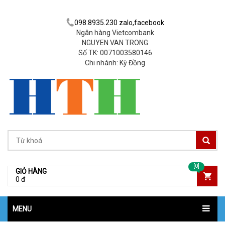
098.8935.230 zalo,facebook
Ngân hàng Vietcombank
NGUYEN VAN TRONG
Số TK: 0071003580146
Chi nhánh: Kỳ Đồng
[0]
GIỎ HÀNG
0 đ
MENU