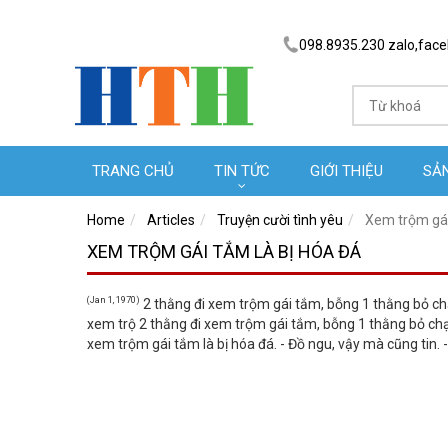
098.8935.230 zalo,fac
TRANG CHỦ
TIN TỨC
GIỚI THIỆU
SẢ
Home
Articles
Truyện cười tình yêu
Xem trộm gái
XEM TRỘM GÁI TẮM LÀ BỊ HÓA ĐÁ
(Jan 1, 1970)
2 thằng đi xem trộm gái tắm, bỗng 1 thằng bỏ chạy
xem trộ 2 thằng đi xem trộm gái tắm, bỗng 1 thằng bỏ chạy
xem trộm gái tắm là bị hóa đá. - Đồ ngu, vậy mà cũng tin