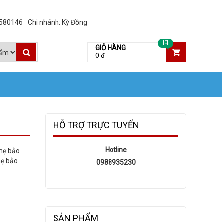
3580146
Chi nhánh: Kỳ Đồng
[0]
GIỎ HÀNG
0 đ
HỖ TRỢ TRỰC TUYẾN
Hotline
 mẹ bảo
mẹ bảo
0988935230
SẢN PHẨM