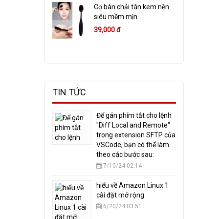
Cọ bàn chải tán kem nền
siêu mềm mịn
39,000 đ
TIN TỨC
​Để gán phím tắt cho lệnh
"Diff Local and Remote"
trong extension SFTP của
VSCode, bạn có thể làm
theo các bước sau:
7/10/24 02:14
hiểu về Amazon Linux 1
cài đặt mở rộng
6/20/24 03:51