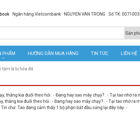
ebook
Ngân hàng Vietcombank
NGUYEN VAN TRONG
Số TK: 007100
N PHẨM
HƯỚNG DẪN MUA HÀNG
TIN TỨC
LIÊN HỆ
 tắm là bị hóa đá
, thằng kia đuổi theo hỏi : - Đang hay sao mày chạy? . - Tại tao nhớ ra
, thằng kia đuổi theo hỏi : - Đang hay sao mày chạy? . - Tại tao nhớ ra 
. - Tin chứ. Tao đang cảm thấy 1 bộ phận bắt đầu cứng lại đây này -