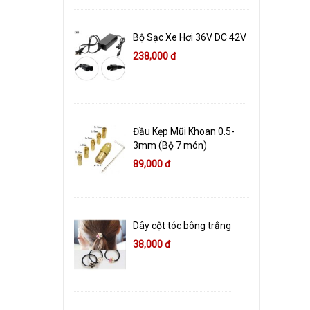
Bộ Sạc Xe Hơi 36V DC 42V
238,000 đ
Đầu Kẹp Mũi Khoan 0.5-
3mm (Bộ 7 món)
89,000 đ
Dây cột tóc bông trắng
38,000 đ