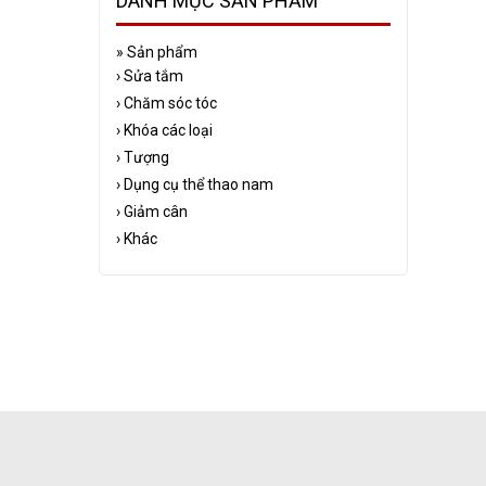
DANH MỤC SẢN PHẨM
»
Sản phẩm
›
Sửa tắm
›
Chăm sóc tóc
›
Khóa các loại
›
Tượng
›
Dụng cụ thể thao nam
›
Giảm cân
›
Khác