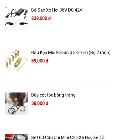
Bộ Sạc Xe Hơi 36V DC 42V
238,000 đ
Đầu Kẹp Mũi Khoan 0.5-3mm (Bộ 7 món)
89,000 đ
Dây cột tóc bông trắng
38,000 đ
Set 60 Cầu Chì Mini Cho Xe Hơi, Xe Tải