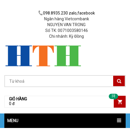
098.8935.230 zalo,facebook
Ngân hàng Vietcombank
NGUYEN VAN TRONG
Số TK: 0071003580146
Chi nhánh: Kỳ Đồng
[0]
GIỎ HÀNG
0 đ
MENU