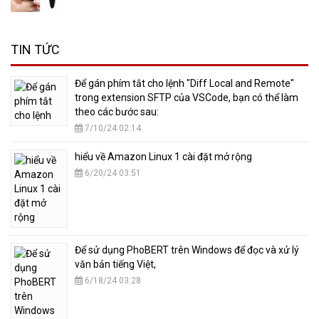
TIN TỨC
​Để gán phím tắt cho lệnh "Diff Local and Remote"
trong extension SFTP của VSCode, bạn có thể làm
theo các bước sau:
7/10/24 02:14
hiểu về Amazon Linux 1 cài đặt mở rộng
6/20/24 03:51
​Để sử dụng PhoBERT trên Windows để đọc và xử lý
văn bản tiếng Việt,
6/18/24 03:28