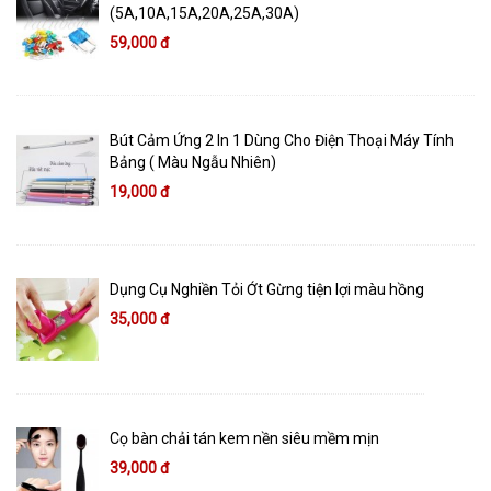
(5A,10A,15A,20A,25A,30A)
59,000 đ
Bút Cảm Ứng 2 In 1 Dùng Cho Điện Thoại Máy Tính
Bảng ( Màu Ngẫu Nhiên)
19,000 đ
Dụng Cụ Nghiền Tỏi Ớt Gừng tiện lợi màu hồng
35,000 đ
Cọ bàn chải tán kem nền siêu mềm mịn
39,000 đ