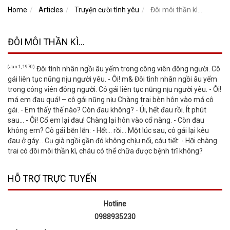
Home
Articles
Truyện cười tình yêu
Đôi môi thần kì…
ĐÔI MÔI THẦN KÌ…
(Jan 1, 1970)
Đôi tình nhân ngồi âu yếm trong công viên đông người. Cô
gái liên tục nũng nịu người yêu. - Ôi! m& Đôi tình nhân ngồi âu yếm
trong công viên đông người. Cô gái liên tục nũng nịu người yêu. - Ôi!
má em đau quá! – cô gái nũng nịu Chàng trai bèn hôn vào má cô
gái. - Em thấy thế nào? Còn đau không? - Úi, hết đau rồi. Ít phút
sau… - Ôi! Cổ em lại đau! Chàng lại hôn vào cổ nàng. - Còn đau
không em? Cô gái bẽn lẽn: - Hết… rồi… Một lúc sau, cô gái lại kêu
đau ở gáy… Cụ già ngồi gần đó không chịu nổi, cáu tiết: - Hỡi chàng
trai có đôi môi thần kì, cháu có thể chữa được bệnh trĩ không?
HỖ TRỢ TRỰC TUYẾN
Hotline
0988935230