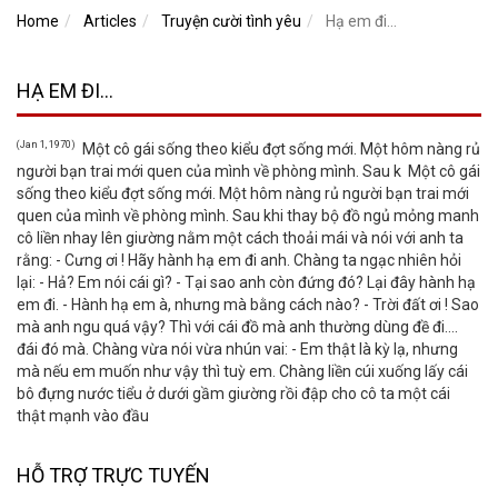
Home
Articles
Truyện cười tình yêu
Hạ em đi…
HẠ EM ĐI…
(Jan 1, 1970)
Một cô gái sống theo kiểu đợt sống mới. Một hôm nàng rủ
người bạn trai mới quen của mình về phòng mình. Sau k Một cô gái
sống theo kiểu đợt sống mới. Một hôm nàng rủ người bạn trai mới
quen của mình về phòng mình. Sau khi thay bộ đồ ngủ mỏng manh
cô liền nhay lên giường nằm một cách thoải mái và nói với anh ta
rằng: - Cưng ơi ! Hãy hành hạ em đi anh. Chàng ta ngạc nhiên hỏi
lại: - Hả? Em nói cái gì? - Tại sao anh còn đứng đó? Lại đây hành hạ
em đi. - Hành hạ em à, nhưng mà bằng cách nào? - Trời đất ơi ! Sao
mà anh ngu quá vậy? Thì với cái đồ mà anh thường dùng đề đi….
đái đó mà. Chàng vừa nói vừa nhún vai: - Em thật là kỳ lạ, nhưng
mà nếu em muốn như vậy thì tuỳ em. Chàng liền cúi xuống lấy cái
bô đựng nước tiểu ở dưới gầm giường rồi đập cho cô ta một cái
thật mạnh vào đầu
HỖ TRỢ TRỰC TUYẾN