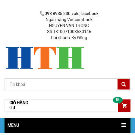
098.8935.230 zalo,facebook
Ngân hàng Vietcombank
NGUYEN VAN TRONG
Số TK: 0071003580146
Chi nhánh: Kỳ Đồng
[0]
GIỎ HÀNG
0 đ
MENU