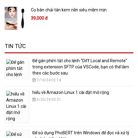
Cọ bàn chải tán kem nền siêu mềm mịn
39,000 đ
TIN TỨC
​Để gán phím tắt cho lệnh "Diff Local and Remote"
trong extension SFTP của VSCode, bạn có thể làm
theo các bước sau:
7/10/24 02:14
hiểu về Amazon Linux 1 cài đặt mở rộng
6/20/24 03:51
​Để sử dụng PhoBERT trên Windows để đọc và xử lý