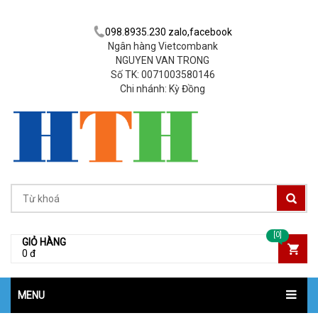
098.8935.230 zalo,facebook
Ngân hàng Vietcombank
NGUYEN VAN TRONG
Số TK: 0071003580146
Chi nhánh: Kỳ Đồng
[0]
GIỎ HÀNG
0 đ
MENU