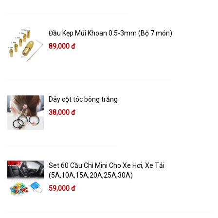
Đầu Kẹp Mũi Khoan 0.5-3mm (Bộ 7 món)
89,000 đ
Dây cột tóc bông trắng
38,000 đ
Set 60 Cầu Chì Mini Cho Xe Hơi, Xe Tải
(5A,10A,15A,20A,25A,30A)
59,000 đ