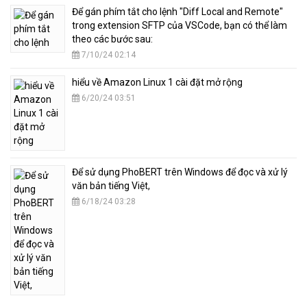
​Để gán phím tắt cho lệnh "Diff Local and Remote"
trong extension SFTP của VSCode, bạn có thể làm
theo các bước sau:
7/10/24 02:14
hiểu về Amazon Linux 1 cài đặt mở rộng
6/20/24 03:51
​Để sử dụng PhoBERT trên Windows để đọc và xử lý
văn bản tiếng Việt,
6/18/24 03:28