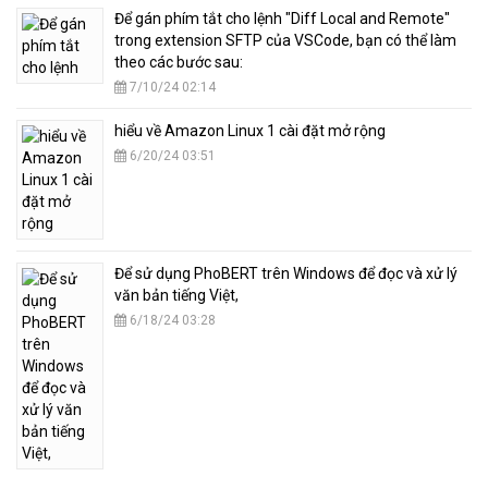
​Để gán phím tắt cho lệnh "Diff Local and Remote"
trong extension SFTP của VSCode, bạn có thể làm
theo các bước sau:
7/10/24 02:14
hiểu về Amazon Linux 1 cài đặt mở rộng
6/20/24 03:51
​Để sử dụng PhoBERT trên Windows để đọc và xử lý
văn bản tiếng Việt,
6/18/24 03:28