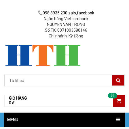
098.8935.230 zalo,facebook
Ngân hàng Vietcombank
NGUYEN VAN TRONG
Số TK: 0071003580146
Chi nhánh: Kỳ Đồng
[0]
GIỎ HÀNG
0 đ
MENU