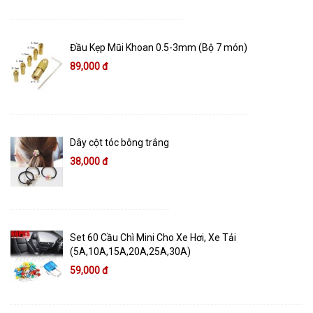
Đầu Kẹp Mũi Khoan 0.5-3mm (Bộ 7 món)
89,000 đ
Dây cột tóc bông trắng
38,000 đ
Set 60 Cầu Chì Mini Cho Xe Hơi, Xe Tải
(5A,10A,15A,20A,25A,30A)
59,000 đ