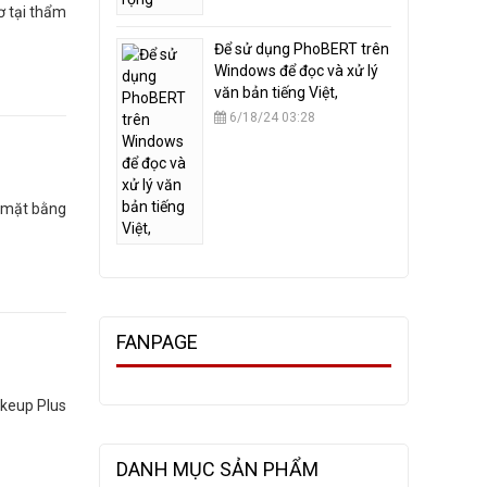
ơ tại thẩm
​Để sử dụng PhoBERT trên
Windows để đọc và xử lý
văn bản tiếng Việt,
6/18/24 03:28
a mặt bằng
FANPAGE
keup Plus
DANH MỤC SẢN PHẨM