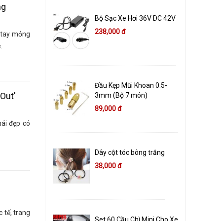
ng
Bộ Sạc Xe Hơi 36V DC 42V
238,000 đ
 tay mỏng
.
Đầu Kẹp Mũi Khoan 0.5-
 Out'
3mm (Bộ 7 món)
89,000 đ
hái đẹp có
Dây cột tóc bông trắng
38,000 đ
 tế, trang
Set 60 Cầu Chì Mini Cho Xe