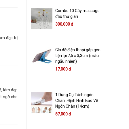
Combo 10 Cây massage
đầu thư giãn
300,000 đ
àm đẹp trị
Gía đỡ điện thoại gấp gọn
tiện lợi 7,5 x 3,3cm (màu
ngẫu nhiên)
17,000 đ
ẻ, làm đẹp
1 Dụng Cụ Tách ngón
ất ngờ cho
Chân , Định Hình Bảo Vệ
Ngón Chân (14cm)
87,000 đ