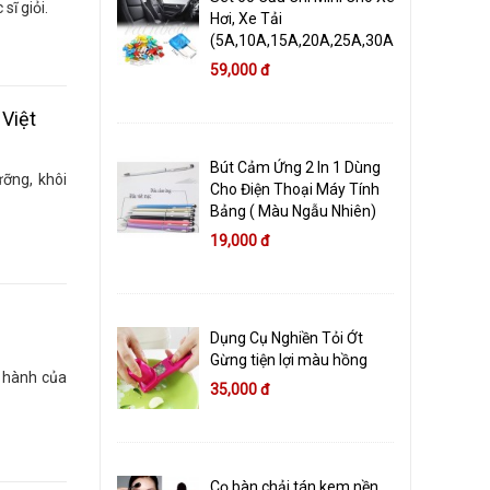
sĩ giỏi.
Hơi, Xe Tải
(5A,10A,15A,20A,25A,30A)
59,000 đ
 Việt
Bút Cảm Ứng 2 In 1 Dùng
ưỡng, khôi
Cho Điện Thoại Máy Tính
Bảng ( Màu Ngẫu Nhiên)
19,000 đ
Dụng Cụ Nghiền Tỏi Ớt
Gừng tiện lợi màu hồng
g hành của
35,000 đ
Cọ bàn chải tán kem nền