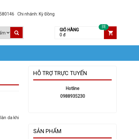
3580146
Chi nhánh: Kỳ Đồng
[0]
GIỎ HÀNG
0 đ
HỖ TRỢ TRỰC TUYẾN
Hotline
0988935230
làn da khi
SẢN PHẨM