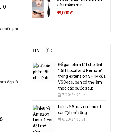
siêu mềm mịn
p 0
39,000 đ
p miễn phí
TIN TỨC
​Để gán phím tắt cho lệnh
"Diff Local and Remote"
trong extension SFTP của
làm đẹp là
VSCode, bạn có thể làm
theo các bước sau:
7/10/24 02:14
hiểu về Amazon Linux 1
cài đặt mở rộng
độ
6/20/24 03:51