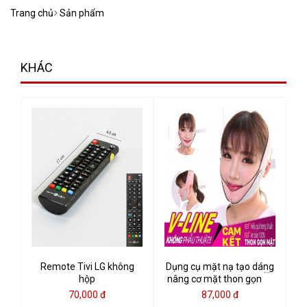
Trang chủ
Sản phẩm
KHÁC
Remote Tivi LG không
Dụng cụ mặt nạ tạo dáng
hộp
nâng cơ mặt thon gọn V-
Line (màu tím nhạt)
70,000 đ
87,000 đ