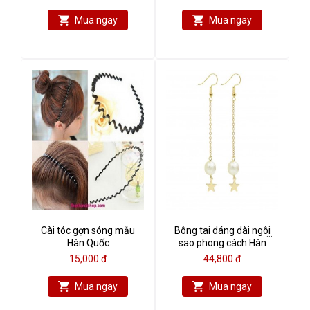
Mua ngay
Mua ngay
Cài tóc gợn sóng mẫu
Bông tai dáng dài ngôi
Hàn Quốc
sao phong cách Hàn
Quốc
15,000 đ
44,800 đ
Mua ngay
Mua ngay