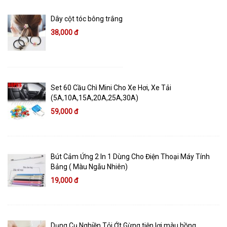
Dây cột tóc bông trắng
38,000 đ
Set 60 Cầu Chì Mini Cho Xe Hơi, Xe Tải
(5A,10A,15A,20A,25A,30A)
59,000 đ
Bút Cảm Ứng 2 In 1 Dùng Cho Điện Thoại Máy Tính
Bảng ( Màu Ngẫu Nhiên)
19,000 đ
Dụng Cụ Nghiền Tỏi Ớt Gừng tiện lợi màu hồng