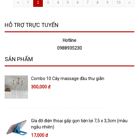
«
1
2
3
4
5
6
7
8
9
10
»
HỖ TRỢ TRỰC TUYẾN
Hotline
0988935230
SẢN PHẨM
Combo 10 Cây massage đầu thư giãn
300,000 đ
Gía đỡ điện thoại gấp gọn tiện lợi 7,5 x 3,3cm (màu
ngẫu nhiên)
17,000 đ