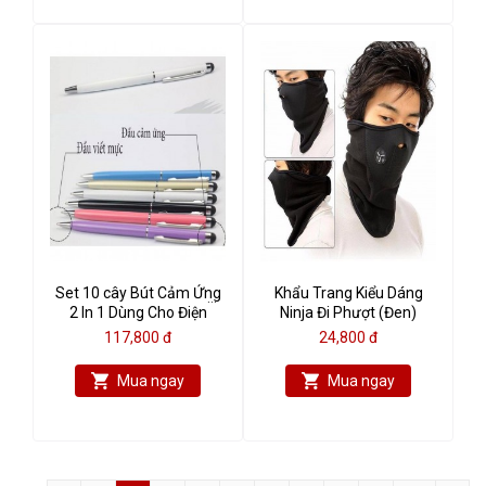
Set 10 cây Bút Cảm Ứng
Khẩu Trang Kiểu Dáng
2 In 1 Dùng Cho Điện
Ninja Đi Phượt (Đen)
Thoại Máy Tính Bảng (
117,800 đ
24,800 đ
Màu Ngẫu Nhiên)
Mua ngay
Mua ngay