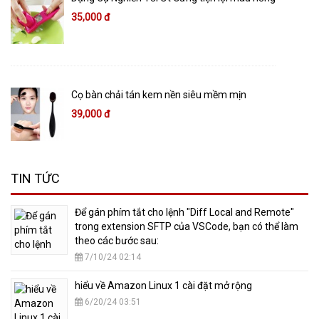
35,000 đ
Cọ bàn chải tán kem nền siêu mềm mịn
39,000 đ
TIN TỨC
​Để gán phím tắt cho lệnh "Diff Local and Remote"
trong extension SFTP của VSCode, bạn có thể làm
theo các bước sau:
7/10/24 02:14
hiểu về Amazon Linux 1 cài đặt mở rộng
6/20/24 03:51