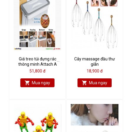
Giá treo túi đựng rác
Cây massage đầu thư
thông minh Attach A
giãn
Trash
51,800 đ
18,900 đ
Mua ngay
Mua ngay