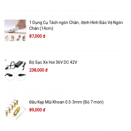
1 Dụng Cụ Tách ngón Chân , Định Hình Bảo Vệ Ngón
Chân (14cm)
87,000 đ
Bộ Sạc Xe Hơi 36V DC 42V
238,000 đ
Đầu Kẹp Mũi Khoan 0.5-3mm (Bộ 7 món)
89,000 đ