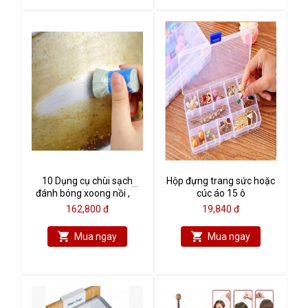
10 Dụng cụ chùi sạch
Hộp đựng trang sức hoặc
đánh bóng xoong nồi , gỉ
cúc áo 15 ô
sét đa năng
162,800 đ
19,840 đ
Mua ngay
Mua ngay