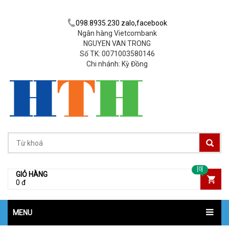
098.8935.230 zalo,facebook
Ngân hàng Vietcombank
NGUYEN VAN TRONG
Số TK: 0071003580146
Chi nhánh: Kỳ Đồng
[0]
GIỎ HÀNG
0 đ
MENU