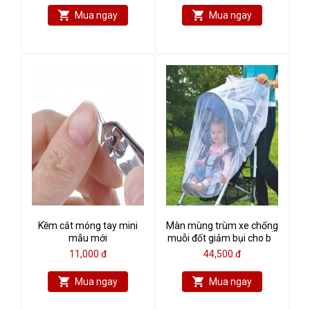
Mua ngay
Mua ngay
Kềm cắt móng tay mini
Màn mùng trùm xe chống
mẫu mới
muỗi đốt giảm bụi cho bé
yêu
11,000 đ
44,500 đ
Mua ngay
Mua ngay