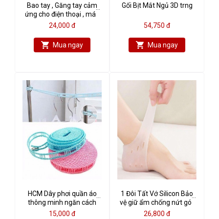
Bao tay , Găng tay cảm
Gối Bịt Mắt Ngủ 3D trng
ứng cho điện thoại , máy
tính bảng
24,000 đ
54,750 đ
Mua ngay
Mua ngay
HCM Dây phơi quần áo
1 Đôi Tất Vớ Silicon Bảo
thông minh ngăn cách
vệ giữ ẩm chống nứt gót
cho dồ nhanh khô
chân ( trắng)
15,000 đ
26,800 đ