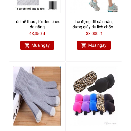
Túi thể thao , túi đeo chéo
Túi đựng đồ cá nhân ,
đa năng
đựng giày du lịch chống
thấm 30 x 21 x11cm
43,350 đ
33,000 đ
Mua ngay
Mua ngay