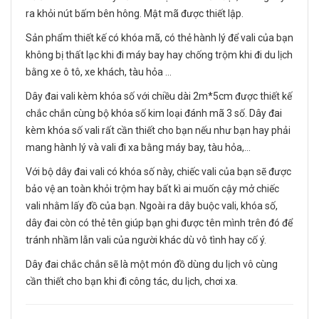
ra khỏi nút bấm bên hông. Mật mã được thiết lập.
Sản phẩm thiết kế có khóa mã, có thẻ hành lý để vali của bạn
không bị thất lạc khi đi máy bay hay chống trộm khi đi du lịch
bằng xe ô tô, xe khách, tàu hỏa ...
Dây đai vali kèm khóa số với chiều dài 2m*5cm được thiết kế
chắc chắn cùng bộ khóa số kim loại đánh mã 3 số. Dây đai
kèm khóa số vali rất cần thiết cho bạn nếu như bạn hay phải
mang hành lý và vali đi xa bằng máy bay, tàu hỏa,...
Với bộ dây đai vali có khóa số này, chiếc vali của bạn sẽ được
bảo vệ an toàn khỏi trộm hay bất kì ai muốn cậy mở chiếc
vali nhằm lấy đồ của bạn. Ngoài ra dây buộc vali, khóa số,
dây đai còn có thẻ tên giúp bạn ghi được tên mình trên đó để
tránh nhầm lẫn vali của người khác dù vô tình hay cố ý.
Dây đai chắc chắn sẽ là một món đồ dùng du lịch vô cùng
cần thiết cho bạn khi đi công tác, du lịch, chơi xa.