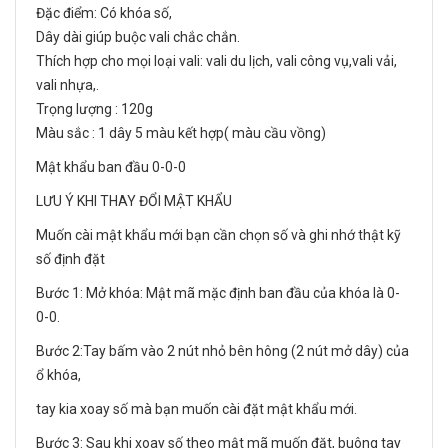
Đặc điểm: Có khóa số,
Dây dài giúp buộc vali chắc chắn.
Thích hợp cho mọi loại vali: vali du lịch, vali công vụ,vali vải,
vali nhựa,.
Trọng lượng : 120g
Màu sắc : 1 dây 5 màu kết hợp( màu cầu vồng)
Mật khẩu ban đầu 0-0-0
LƯU Ý KHI THAY ĐỔI MẬT KHẨU
Muốn cài mật khẩu mới bạn cần chọn số và ghi nhớ thật kỹ
số định đặt
Bước 1: Mở khóa: Mật mã mặc định ban đầu của khóa là 0-
0-0.
Bước 2:Tay bấm vào 2 nút nhỏ bên hông (2 nút mở dây) của
ổ khóa,
tay kia xoay số mà bạn muốn cài đặt mật khẩu mới.
Bước 3: Sau khi xoay số theo mật mã muốn đặt, buông tay