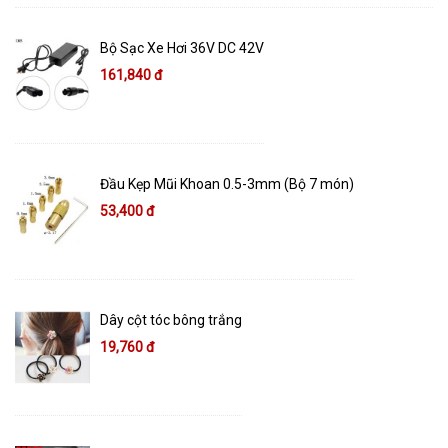
Bộ Sạc Xe Hơi 36V DC 42V
161,840 đ
Đầu Kẹp Mũi Khoan 0.5-3mm (Bộ 7 món)
53,400 đ
Dây cột tóc bông trắng
19,760 đ