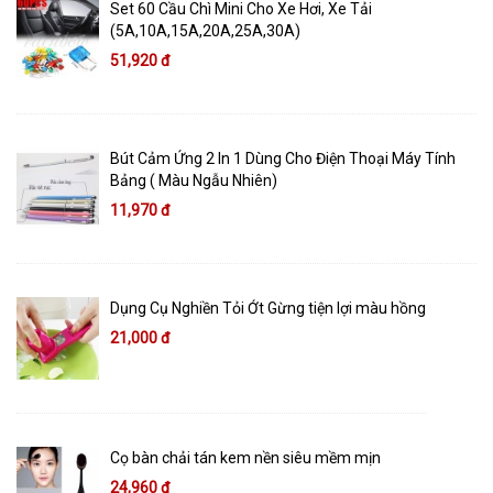
Set 60 Cầu Chì Mini Cho Xe Hơi, Xe Tải
(5A,10A,15A,20A,25A,30A)
51,920 đ
Bút Cảm Ứng 2 In 1 Dùng Cho Điện Thoại Máy Tính
Bảng ( Màu Ngẫu Nhiên)
11,970 đ
Dụng Cụ Nghiền Tỏi Ớt Gừng tiện lợi màu hồng
21,000 đ
Cọ bàn chải tán kem nền siêu mềm mịn
24,960 đ