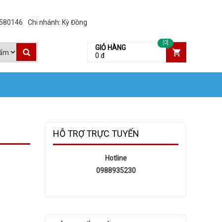
3580146
Chi nhánh: Kỳ Đồng
[0]
GIỎ HÀNG
0 đ
HỖ TRỢ TRỰC TUYẾN
Hotline
0988935230