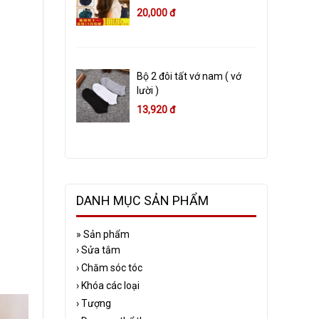
20,000 đ
Bộ 2 đôi tất vớ nam ( vớ
lười )
13,920 đ
DANH MỤC SẢN PHẨM
»
Sản phẩm
›
Sửa tắm
›
Chăm sóc tóc
›
Khóa các loại
›
Tượng