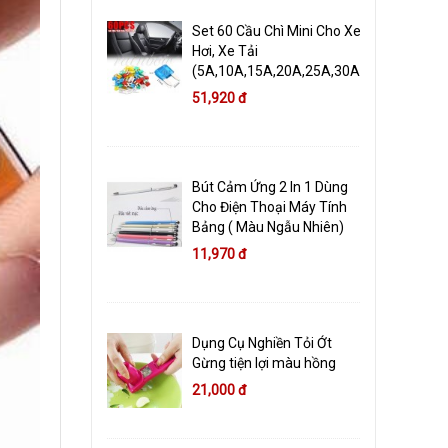
Set 60 Cầu Chì Mini Cho Xe
Hơi, Xe Tải
(5A,10A,15A,20A,25A,30A)
51,920 đ
Bút Cảm Ứng 2 In 1 Dùng
Cho Điện Thoại Máy Tính
Bảng ( Màu Ngẫu Nhiên)
11,970 đ
Dụng Cụ Nghiền Tỏi Ớt
Gừng tiện lợi màu hồng
21,000 đ