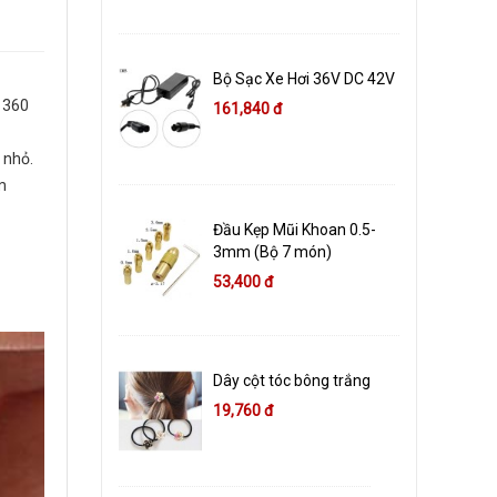
Bộ Sạc Xe Hơi 36V DC 42V
n 360
161,840 đ
 nhỏ.
m
Đầu Kẹp Mũi Khoan 0.5-
3mm (Bộ 7 món)
53,400 đ
Dây cột tóc bông trắng
19,760 đ