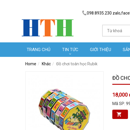
098.8935.230 zalo,fac
TRANG CHỦ
TIN TỨC
GIỚI THIỆU
SẢ
Home
Khác
Đồ chơi toán học Rubik
ĐỒ CHƠ
18,000 
Mã SP:
9