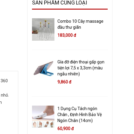
SẢN PHẨM CÙNG LOẠI
Combo 10 Cây massage
đầu thư giãn
183,000 đ
Gía đỡ điện thoại gấp gọn
tiện lợi 7,5 x 3,3cm (màu
ngẫu nhiên)
n 360
9,860 đ
 nhỏ.
m
1 Dụng Cụ Tách ngón
Chân , Định Hình Bảo Vệ
Ngón Chân (14cm)
60,900 đ