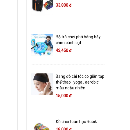
33,800 đ
Bộ trò chơi phá băng bẫy
chim cánh cụt
43,450 đ
Băng đô cài tóc co giãn tập
thể thao , yoga , aerobic
màu ngẫu nhiên
15,000 đ
Đồ chơi toán học Rubik
18,000 đ